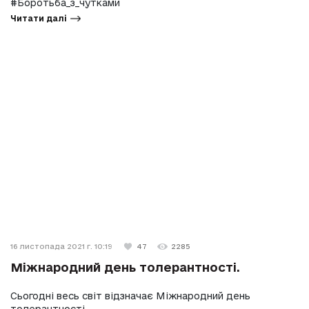
#Боротьба_з_чутками
Читати далі
16 листопада 2021 г. 10:19
47
2285
Міжнародний день толерантності.
Сьогодні весь світ відзначає Міжнародний день