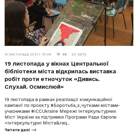
19 листопада 2021 г. 10:06
48
2272
19 листопада у вікнах Центральної
бібліотеки міста відкрилась виставка
робіт проти етночуток «Дивись.
Слухай. Осмислюй»
19 листопада в рамках реалізації комунікаційної
кампанії по проєкту #Боротьба_з_чутками містами-
учасниками #ICCUkraine Мережі Інтеркультурних
Міст України за підтримки Програми Ради Європи
«Інтеркультурні Міста&raq...
Читати далі