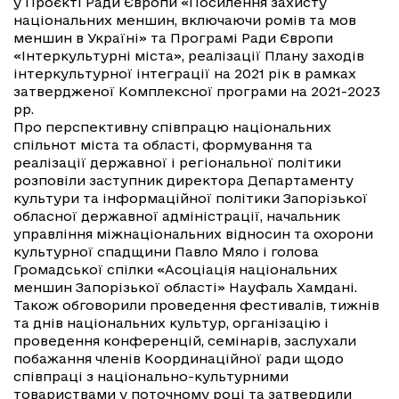
у Проєкті Ради Європи «Посилення захисту
національних меншин, включаючи ромів та мов
меншин в Україні» та Програмі Ради Європи
«Інтеркультурні міста», реалізації Плану заходів
інтеркультурної інтеграції на 2021 рік в рамках
затвердженої Комплексної програми на 2021-2023
рр.
Про перспективну співпрацю національних
спільнот міста та області, формування та
реалізації державної і регіональної політики
розповіли заступник директора Департаменту
культури та інформаційної політики Запорізької
обласної державної адміністрації, начальник
управління міжнаціональних відносин та охорони
культурної спадщини Павло Мяло і голова
Громадської спілки «Асоціація національних
меншин Запорізької області» Науфаль Хамдані.
Також обговорили проведення фестивалів, тижнів
та днів національних культур, організацію і
проведення конференцій, семінарів, заслухали
побажання членів Координаційної ради щодо
співпраці з національно-культурними
товариствами у поточному році та затвердили