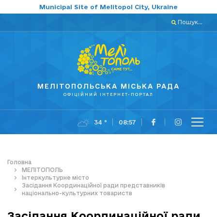
Municipal Site of Melitopol City, Ukraine
Пошук...
МЕЛІТОПОЛЬСЬКА МІСЬКА РАДА
ОФІЦІЙНИЙ ІНТЕРНЕТ-ПОРТАЛ
34 °
08:57
Головна
МЕЛІТОПОЛЬ
Інтеркультурне місто
Засідання Координаційної ради представників
національно-культурних товариств
Засідання Координаційної ради