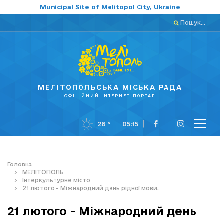
Municipal Site of Melitopol City, Ukraine
Пошук...
МЕЛІТОПОЛЬСЬКА МІСЬКА РАДА
ОФІЦІЙНИЙ ІНТЕРНЕТ-ПОРТАЛ
26 °
05:15
Головна
МЕЛІТОПОЛЬ
Інтеркультурне місто
21 лютого - Міжнародний день рідної мови.
21 лютого - Міжнародний день