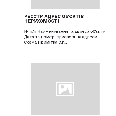
РЕЄСТР АДРЕС ОБ'ЄКТІВ
НЕРУХОМОСТІ
№ п/п Найменування та адреса об'єкту
Дата та номер присвоєння адреси
Схема Примітка &n...