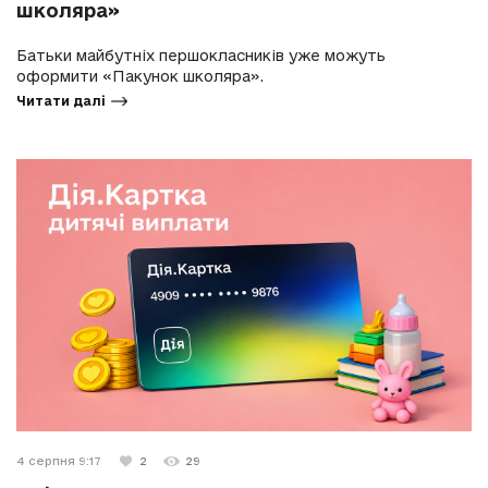
школяра»
Батьки майбутніх першокласників уже можуть
оформити «Пакунок школяра».
Читати далі
4 серпня 9:17
2
29