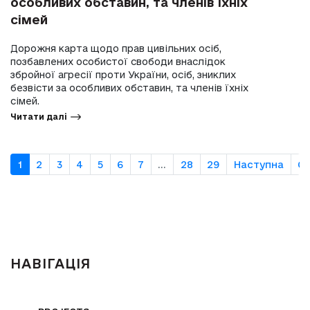
особливих обставин, та членів їхніх
сімей
Дорожня карта щодо прав цивільних осіб,
позбавлених особистої свободи внаслідок
збройної агресії проти України, осіб, зниклих
безвісти за особливих обставин, та членів їхніх
сімей.
Читати далі
1
2
3
4
5
6
7
...
28
29
Наступна
О
НАВІГАЦІЯ