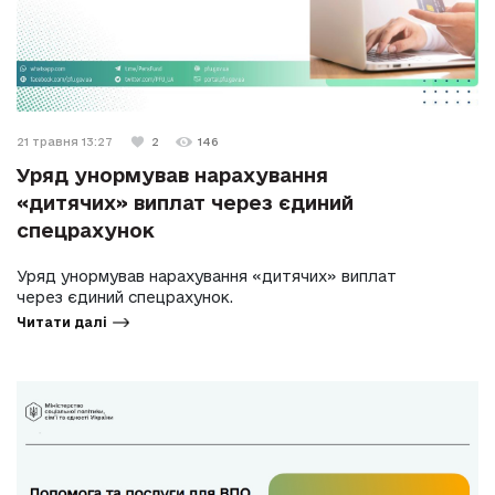
21 травня 13:27
2
146
Уряд унормував нарахування
«дитячих» виплат через єдиний
спецрахунок
Уряд унормував нарахування «дитячих» виплат
через єдиний спецрахунок.
Читати далі