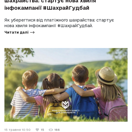
шахрайства: стартує нова хвиля
інфокампанії #ШахрайГудбай
Як уберегтися від платіжного шахрайства: стартує
нова хвиля інфокампанії #ШахрайГудбай.
Читати далі
15 травня 10:50
15
166