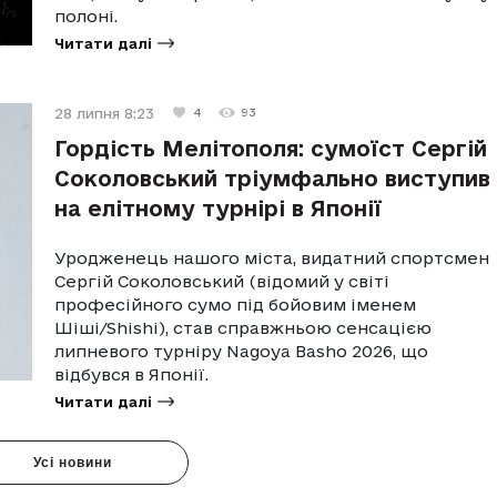
полоні.
Читати далі
28 липня 8:23
4
93
Гордість Мелітополя: сумоїст Сергій
Соколовський тріумфально виступив
на елітному турнірі в Японії
Уродженець нашого міста, видатний спортсмен
Сергій Соколовський (відомий у світі
професійного сумо під бойовим іменем
Шіші/Shishi), став справжньою сенсацією
липневого турніру Nagoya Basho 2026, що
відбувся в Японії.
Читати далі
Усі новини