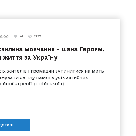
 9:00
27 травня 2023 г. 9:35
23 травня 2025 г. 11:10
25 лютого 2023 г. 11:00
18 березня 2023 г. 11:08
41
2127
103
112
270
107
10061
8357
2649
8818
вилина мовчання – шана Героям,
и життя за Україну
іх жителів і громадян зупинитися на мить
шанувати світлу пам’ять усіх загиблих
ойної агресії російської ф...
деталі