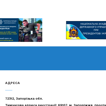
АДРЕСА
72312, Запорізька обл.
Тимчасова адреса реєстрації: 69107, м. Запоріжжя, просп