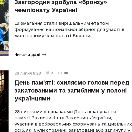
Завгородня здобула «бронзу»
чемпіонату України!
Ці змагання стали вирішальним етапом
формування національної збірної для участі в
жовтневому чемпіонаті Європи.
Читати далі
28 липня 8:28
3
118
День пам'яті: схиляємо голови перед
закатованими та загиблими у полоні
українцями
28 липня ми відзначаємо День вшанування
пам'яті Захисників та Захисниць України,
учасників добровольчих формувань та цивільних
осіб, які були страчені, закатовані або загинули у