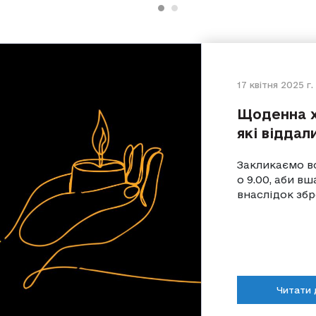
17 квітня 2025 г.
Щоденна х
які віддал
Закликаємо вс
о 9.00, аби в
внаслідок збр
Читати 