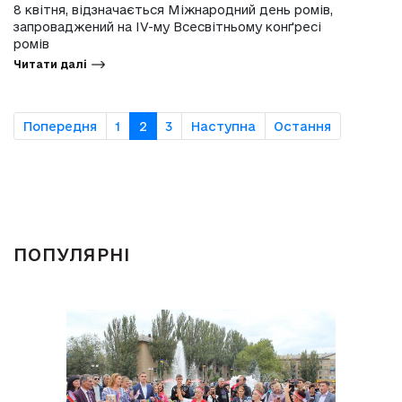
8 квітня, відзначається Міжнародний день ромів,
запроваджений на IV-му Всесвітньому конґресі
ромів
Читати далі
Попередня
1
2
3
Наступна
Остання
ПОПУЛЯРНІ