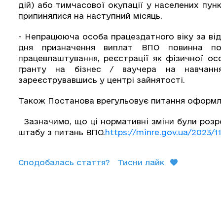
дій) або тимчасової окупації у населених пунк
припинялися на наступний місяць.
- Непрацююча особа працездатного віку за від
дня призначення виплат ВПО повинна пос
працевлаштування, реєстрації як фізичної ос
гранту на бізнес / ваучера на навчанн
зареєструвавшись у центрі зайнятості.
Також Постанова врегульовує питання оформле
Зазначимо, що ці нормативні зміни були розр
штабу з питань ВПО.
https://minre.gov.ua/2023/
Сподобалась стаття?
Тисни лайк