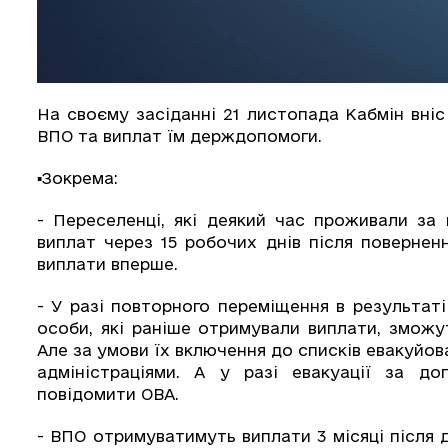
На своєму засіданні 21 листопада Кабмін вні
ВПО та виплат їм держдопомоги.
▪️Зокрема:
- Переселенці, які деякий час проживали за
виплат через 15 робочих днів після повернен
виплати вперше.
- У разі повторного переміщення в результаті 
особи, які раніше отримували виплати, зможу
Але за умови їх включення до списків евакуйо
адміністраціями. А у разі евакуації за д
повідомити ОВА.
- ВПО отримуватимуть виплати 3 місяці після