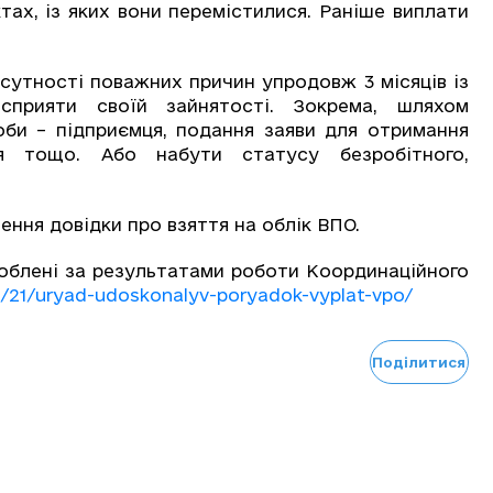
тах, із яких вони перемістилися. Раніше виплати
сутності поважних причин упродовж 3 місяців із
прияти своїй зайнятості. Зокрема, шляхом
оби – підприємця, подання заяви для отримання
я тощо. Або набути статусу безробітного,
ння довідки про взяття на облік ВПО.
облені за результатами роботи Координаційного
11/21/uryad-udoskonalyv-poryadok-vyplat-vpo/
Поділитися