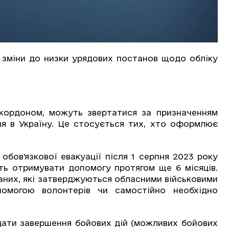
с зміни до низки урядових постанов щодо обліку
 кордоном, можуть звертатися за призначенням
ня в Україну. Це стосується тих, хто оформлює
обов’язкової евакуації після 1 серпня 2023 року
ть отримувати допомогу протягом ще 6 місяців.
ваних, які затверджуються обласними військовими
опомогою волонтерів чи самостійно необхідно
 дати завершення бойових дій (можливих бойових