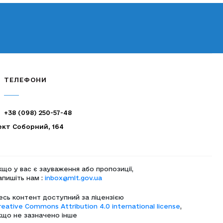
ТЕЛЕФОНИ
+38 (098) 250-57-48
ект Соборний, 164
кщо у вас є зауваження або пропозиції,
апишіть нам :
inbox@mlt.gov.ua
есь контент доступний за ліцензією
reative Commons Attribution 4.0 international license
,
кщо не зазначено інше