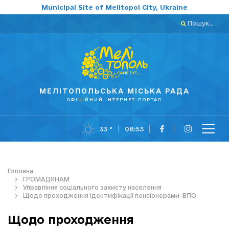
Municipal Site of Melitopol City, Ukraine
Пошук...
МЕЛІТОПОЛЬСЬКА МІСЬКА РАДА
ОФІЦІЙНИЙ ІНТЕРНЕТ-ПОРТАЛ
33 °
06:53
Головна
ГРОМАДЯНАМ
Управління соціального захисту населення
Щодо проходження ідентифікації пенсіонерами-ВПО
Щодо проходження