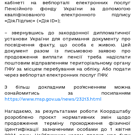
кабінеті на вебпорталі електронних послуг
Пенсійного фонду України за допомогою
кваліфікованого електронного підпису
«Дія.Підпис» («Дія ID»);
– звернувшись до закордонної дипломатичної
установи України для отримання документу про
посвідчення факту, що особа є живою. Цей
документ разом із письмовою заявою про
продовження виплати пенсії треба надіслати
поштовим відправленням територіальному органу
ПФУ за місцем перебування на обліку. Або подати
через вебпортал електронних послуг ПФУ.
З більш докладним роз’ясненням можна
ознайомитись за посиланням
https://www.msp.gov.ua/news/23213.html
Нагадаємо, за результатами роботи Коордштабу
розроблено проєкт нормативних змін щодо
продовження терміну проходження фізичної
ідентифікації зазначеними особами до 1 квітня