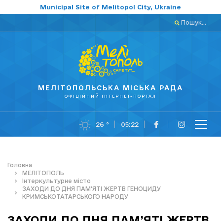
Municipal Site of Melitopol City, Ukraine
Пошук...
МЕЛІТОПОЛЬСЬКА МІСЬКА РАДА
ОФІЦІЙНИЙ ІНТЕРНЕТ-ПОРТАЛ
26 °
05:22
Головна
МЕЛІТОПОЛЬ
Інтеркультурне місто
ЗАХОДИ ДО ДНЯ ПАМ’ЯТІ ЖЕРТВ ГЕНОЦИДУ
КРИМСЬКОТАТАРСЬКОГО НАРОДУ
ЗАХОДИ ДО ДНЯ ПАМ’ЯТІ ЖЕРТВ