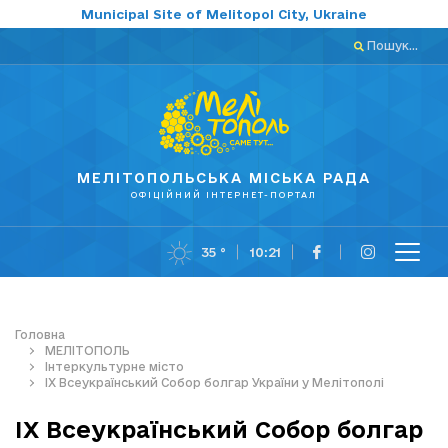
Municipal Site of Melitopol City, Ukraine
Пошук...
МЕЛІТОПОЛЬСЬКА МІСЬКА РАДА
ОФІЦІЙНИЙ ІНТЕРНЕТ-ПОРТАЛ
35 °
10:21
Головна
МЕЛІТОПОЛЬ
Інтеркультурне місто
ІХ Всеукраїнський Собор болгар України у Мелітополі
ІХ Всеукраїнський Собор болгар