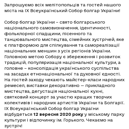
Запрошуємо всіх мелітопольців та гостей нашого
міста на ІХ Всеукраїнський Собор болгар України!
Собор болгар України – свято болгарського
національного самовизначення, ідентичності,
фольклорної спадщини, пісенного та
танцювального мистецтва, сімейних зустрічей, яке
є платформою для спілкування та самореалізації
національних меншин з усіх регіонів України.
Головною метою Собору є збереження і розвиток
традицій, популяризація національної культури, а
головне – консолідація українського суспільства
на засадах етнонаціональної та духовної єдності.
На гостей заходу чекають майстер-класи народних
ремесел, виставки декоративно — прикладного
мистецтва, дегустація національної кухні,
святковий концерт за участю кращих творчих
колективів і народних артистів України та Болгарії.
ІХ Всеукраїнський Собор болгар України
відбудеться
12 вересня 2020 року
у міському парку
культури і відпочинку ім. Горького. Чекаємо на
зустріч!