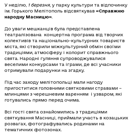
У неділю,
1 березня
, у парку культури та відпочинку
ім. Горького Мелітополь відсвяткував
«Справжню
народну Масницю»
.
До уваги мешканців була представлена
театралізована концертна програма від творчих
колективів та національно-культурних товариств
міста, які створили міжкультурний обмін своїми
традиціями, атмосферу і колорит справжнього
свята. Народні гуляння супроводжувалися
веселими конкурсами та іграми, де всі учасники
отримували подарунки на згадку.
Під час заходу мелітопольці мали нагоду
пригоститися головними святковими стравами –
млинцями з черешневим варенням і узваром, які
готувались прямо перед очима.
Всі гості свята ознайомились з традиціями
святкування Масниці, приймали участь в козацьких
розвагах, фотографувались родинами на
тематичних фотозонах.