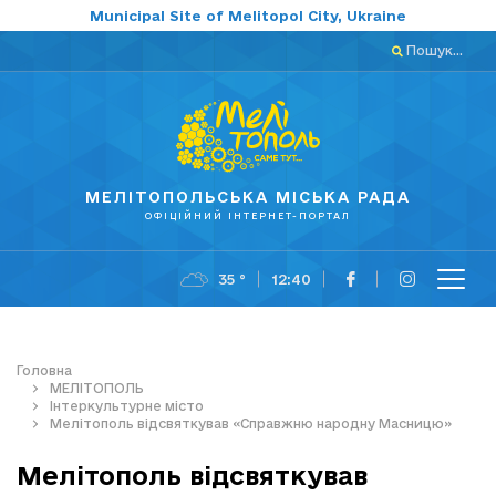
Municipal Site of Melitopol City, Ukraine
Пошук...
МЕЛІТОПОЛЬСЬКА МІСЬКА РАДА
ОФІЦІЙНИЙ ІНТЕРНЕТ-ПОРТАЛ
35 °
12:40
Головна
МЕЛІТОПОЛЬ
Інтеркультурне місто
Мелітополь відсвяткував «Справжню народну Масницю»
Мелітополь відсвяткував