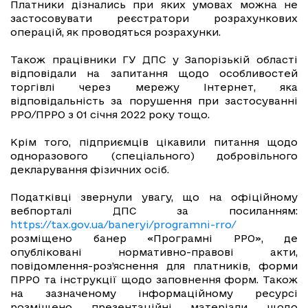
Платники дізнались при яких умовах можна не
застосовувати реєстратори розрахункових
операцій, як проводяться розрахунки.
Також працівники ГУ ДПС у Запорізькій області
відповідали на запитання щодо особливостей
торгівлі через мережу Інтернет, яка
відповідальність за порушення при застосуванні
РРО/ПРРО з 01 січня 2022 року тощо.
Крім того, підприємців цікавили питання щодо
одноразового (спеціального) добровільного
декларування фізичних осіб.
Податківці звернули увагу, що на офіційному
вебпорталі ДПС за посиланням:
https://tax.gov.ua/baneryi/programni-rro/
розміщено банер «Програмні РРО», де
опубліковані нормативно-правові акти,
повідомлення-роз’яснення для платників, форми
ПРРО та інструкції щодо заповнення форм. Також
на зазначеному інформаційному ресурсі
розміщено презентаційні матеріали щодо