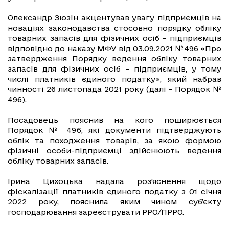
Олександр Зюзін акцентував увагу підприємців на
новаціях законодавства стосовно порядку обліку
товарних запасів для фізичних осіб - підприємців
відповідно до наказу МФУ від 03.09.2021 №496 «Про
затвердження Порядку ведення обліку товарних
запасів для фізичних осіб - підприємців, у тому
числі платників єдиного податку», який набрав
чинності 26 листопада 2021 року (далі - Порядок №
496).
Посадовець пояснив на кого поширюється
Порядок № 496, які документи підтверджують
облік та походження товарів, за якою формою
фізичні особи-підприємці здійснюють ведення
обліку товарних запасів.
Ірина Цихоцька надала роз’яснення щодо
фіскалізації платників єдиного податку з 01 січня
2022 року, пояснила яким чином суб’єкту
господарювання зареєструвати РРО/ПРРО.