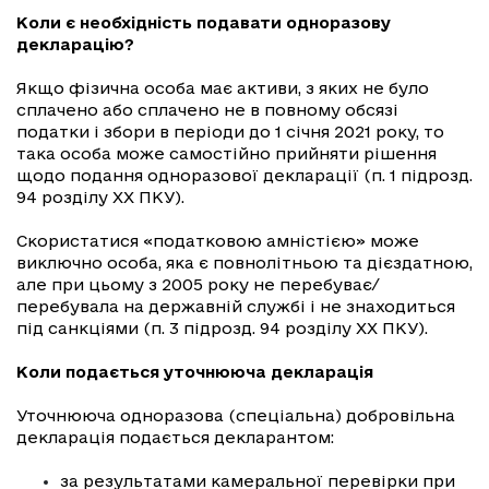
Коли є необхідність подавати одноразову
декларацію?
Якщо фізична особа має активи, з яких не було
сплачено або сплачено не в повному обсязі
податки і збори в періоди до 1 січня 2021 року, то
така особа може самостійно прийняти рішення
щодо подання одноразової декларації (п. 1 підрозд.
94 розділу ХХ ПКУ).
Скористатися «податковою амністією» може
виключно особа, яка є повнолітньою та дієздатною,
але при цьому з 2005 року не перебуває/
перебувала на державній службі і не знаходиться
під санкціями (п. 3 підрозд. 94 розділу ХХ ПКУ).
Коли подається уточнююча декларація
Уточнююча одноразова (спеціальна) добровільна
декларація подається декларантом:
за результатами камеральної перевірки при