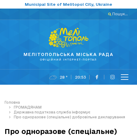
Municipal Site of Melitopol City, Ukraine
Пошук...
МЕЛІТОПОЛЬСЬКА МІСЬКА РАДА
ОФІЦІЙНИЙ ІНТЕРНЕТ-ПОРТАЛ
28 °
20:53
Головна
ГРОМАДЯНАМ
Державна податкова служба інформує
Про одноразове (спеціальне) добровільне декларування
Про одноразове (спеціальне)