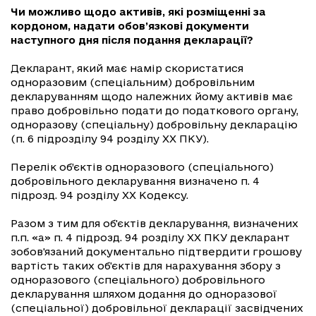
Чи можливо щодо активів, які розміщенні за
кордоном, надати обов’язкові документи
наступного дня після подання декларації?
Декларант, який має намір скористатися
одноразовим (спеціальним) добровільним
декларуванням щодо належних йому активів має
право добровільно подати до податкового органу,
одноразову (спеціальну) добровільну декларацію
(п. 6 підрозділу 94 розділу ХХ ПКУ).
Перелік об’єктів одноразового (спеціального)
добровільного декларування визначено п. 4
підрозд. 94 розділу ХХ Кодексу.
Разом з тим для об'єктів декларування, визначених
п.п. «а» п. 4 підрозд. 94 розділу ХХ ПКУ декларант
зобов'язаний документально підтвердити грошову
вартість таких об'єктів для нарахування збору з
одноразового (спеціального) добровільного
декларування шляхом додання до одноразової
(спеціальної) добровільної декларації засвідчених