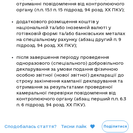
отриманні повідомлення від контролюючого
органу (п.п. 15.1 п. 15 підрозд. 94 розд. ХХ ПКУ);
додаткового розміщення коштів у
національній та/або іноземній валюті у
готівковій формі та/або банківських металах
на спеціальному рахунку (абзац другий п. 9
підрозд. 94 розд. ХХ ПКУ);
після завершення періоду проведення
одноразового (спеціального) добровільного
декларування за умови подання фізичною
особою звітної (нової звітної) декларації до
строку закінчення кампанії декларування та
отримання за результатами проведеної
камеральної перевірки повідомлення від
контролюючого органу (абзац перший п.п. 6.3
п. 6 підрозд. 94 розд. ХХ ПКУ).
Сподобалась стаття?
Тисни лайк
Поділитися