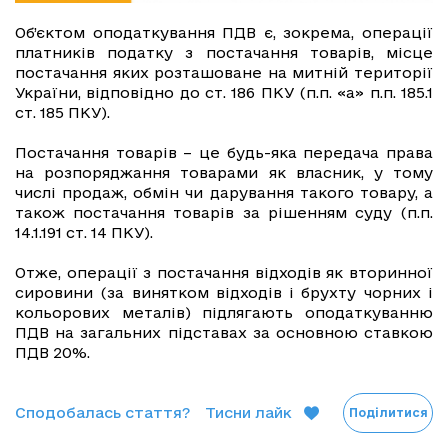
Об’єктом оподаткування ПДВ є, зокрема, операції
платників податку з постачання товарів, місце
постачання яких розташоване на митній території
України, відповідно до ст. 186 ПКУ (п.п. «а» п.п. 185.1
ст. 185 ПКУ).
Постачання товарів – це будь-яка передача права
на розпоряджання товарами як власник, у тому
числі продаж, обмін чи дарування такого товару, а
також постачання товарів за рішенням суду (п.п.
14.1.191 ст. 14 ПКУ).
Отже, операції з постачання відходів як вторинної
сировини (за винятком відходів і брухту чорних і
кольорових металів) підлягають оподаткуванню
ПДВ на загальних підставах за основною ставкою
ПДВ 20%.
Сподобалась стаття?
Тисни лайк
Поділитися