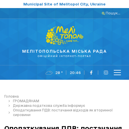
Municipal Site of Melitopol City, Ukraine
Пошук...
МЕЛІТОПОЛЬСЬКА МІСЬКА РАДА
ОФІЦІЙНИЙ ІНТЕРНЕТ-ПОРТАЛ
28 °
20:46
Головна
ГРОМАДЯНАМ
Державна податкова служба інформує
Оподаткування ПДВ: постачання відходів як вторинної
сировини
Оподаткування ПДВ: постачання