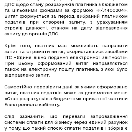
ДПС щодо стану розрахунків платника з бюджетом
та цільовими фондами за формою «F/J1400204».
Витяг формується за період, вибраний платником
податків при створені запиту, з урахуванням
строків давності, станом на дату відправлення
запиту до органів ДПС.
Крім того, платник має можливість направити
запит та отримати витяг, скориставшись засобами
ІТС «Єдине вікно подання електронної звітності».
При цьому сформований витяг направляється
також на електронну пошту платника, з якої було
відправлено запит.
Самостійно перевірити дані, за якими сформовано
витяг, платник податків може за допомогою меню
«Стан розрахунків з бюджетом» приватної частини
Електронного кабінету.
Слід зазначити, що переваги запровадження
системи сплати для бізнесу через єдиний рахунок
у тому, що такий спосіб сплати податків і зборів є