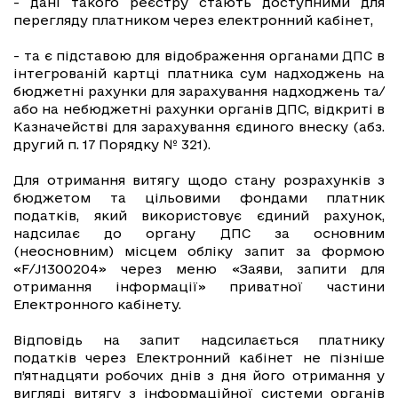
- дані такого реєстру стають доступними для
перегляду платником через електронний кабінет,
- та є підставою для відображення органами ДПС в
інтегрованій картці платника сум надходжень на
бюджетні рахунки для зарахування надходжень та/
або на небюджетні рахунки органів ДПС, відкриті в
Казначействі для зарахування єдиного внеску (абз.
другий п. 17 Порядку № 321).
Для отримання витягу щодо стану розрахунків з
бюджетом та цільовими фондами платник
податків, який використовує єдиний рахунок,
надсилає до органу ДПС за основним
(неосновним) місцем обліку запит за формою
«F/J1300204» через меню «Заяви, запити для
отримання інформації» приватної частини
Електронного кабінету.
Відповідь на запит надсилається платнику
податків через Електронний кабінет не пізніше
п’ятнадцяти робочих днів з дня його отримання у
вигляді витягу з інформаційної системи органів