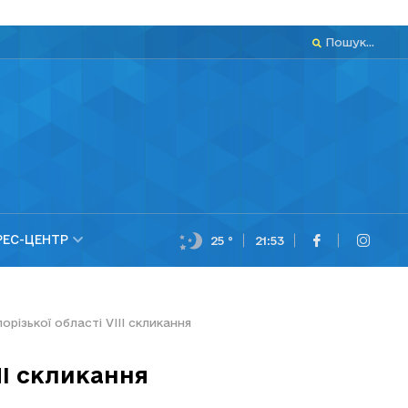
Пошук...
РЕС-ЦЕНТР
25 °
21:53
різької області VIII скликання
II скликання