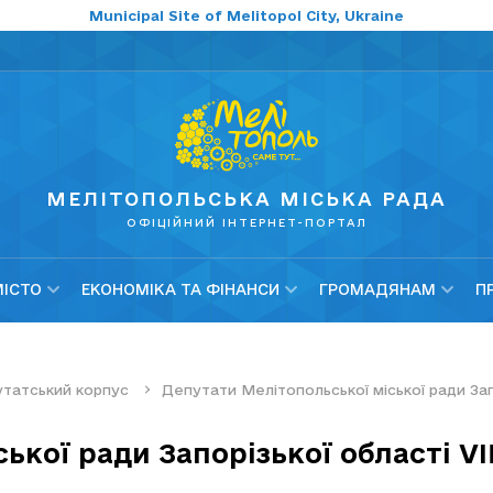
Municipal Site of Melitopol City, Ukraine
МЕЛІТОПОЛЬСЬКА МІСЬКА РАДА
ОФІЦІЙНИЙ ІНТЕРНЕТ-ПОРТАЛ
МІСТО
ЕКОНОМІКА ТА ФІНАНСИ
ГРОМАДЯНАМ
П
татський корпус
Депутати Мелітопольської міської ради Запо
ької ради Запорізької області VI