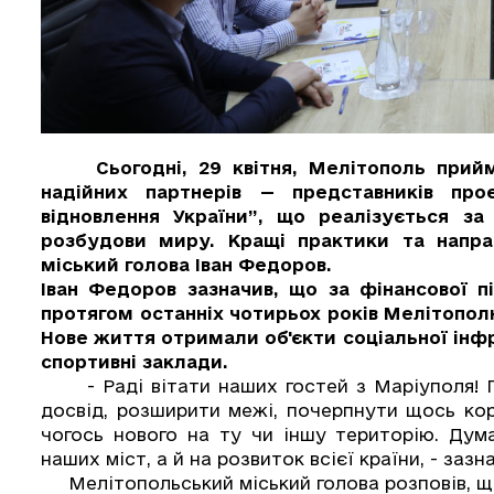
Сьогодні, 29 квітня, Мелітополь прийма
надійних партнерів — представників пр
відновлення України”, що реалізується з
розбудови миру. Кращі практики та напра
міський голова Іван Федоров.
Іван Федоров зазначив, що за фінансової п
протягом останніх чотирьох років Мелітопол
Нове життя отримали об'єкти соціальної інфр
спортивні заклади.
- Раді вітати наших гостей з Маріуполя! П
досвід, розширити межі, почерпнути щось ко
чогось нового на ту чи іншу територію. Дум
наших міст, а й на розвиток всієї країни, - зазн
Мелітопольський міський голова розповів, що