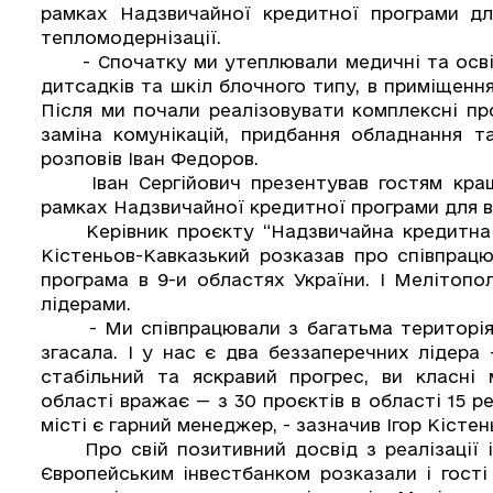
рамках Надзвичайної кредитної програми дл
тепломодернізації.
- Спочатку ми утеплювали медичні та освіт
дитсадків та шкіл блочного типу, в приміщенн
Після ми почали реалізовувати комплексні про
заміна комунікацій, придбання обладнання та
розповів Іван Федоров.
Іван Сергійович презентував гостям кращі
рамках Надзвичайної кредитної програми для в
Керівник проєкту “Надзвичайна кредитна п
Кістеньов-Кавказький розказав про співпрацю
програма в 9-и областях України. І Мелітопо
лідерами.
- Ми співпрацювали з багатьма територіями.
згасала. І у нас є два беззаперечних лідера
стабільний та яскравий прогрес, ви класні
області вражає — з 30 проєктів в області 15 р
місті є гарний менеджер, - зазначив Ігор Кісте
Про свій позитивний досвід з реалізації ін
Європейським інвестбанком розказали і гості