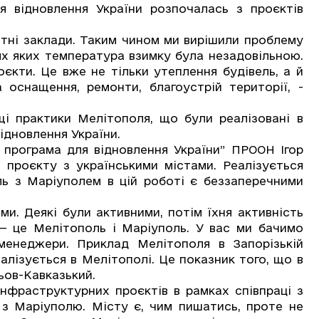
я відновлення України розпочалась з проєктів
ні заклади. Таким чином ми вирішили проблему
ях яких температура взимку була незадовільною.
єкти. Це вже не тільки утеплення будівель, а й
 оснащення, ремонти, благоустрій території, -
 практики Мелітополя, що були реалізовані в
ідновлення України.
рограма для відновлення України” ПРООН Ігор
 проєкту з українськими містами. Реалізується
ль з Маріуполем в цій роботі є беззаперечними
 Деякі були активними, потім їхня активність
 — це Мелітополь і Маріуполь. У вас ми бачимо
 менеджери. Приклад Мелітополя в Запорізькій
еалізується в Мелітополі. Це показник того, що в
ньов-Кавказький.
фраструктурних проєктів в рамках співпраці з
 з Маріуполю. Місту є, чим пишатись, проте не