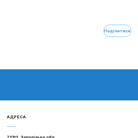
Поділитися
АДРЕСА
72312, Запорізька обл.