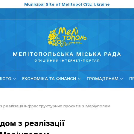
Municipal Site of Melitopol City, Ukraine
МЕЛІТОПОЛЬСЬКА МІСЬКА РАДА
ОФІЦІЙНИЙ ІНТЕРНЕТ-ПОРТАЛ
МІСТО
ЕКОНОМІКА ТА ФІНАНСИ
ГРОМАДЯНАМ
П
з реалізації інфраструктурних проєктів з Маріуполем
дом з реалізації