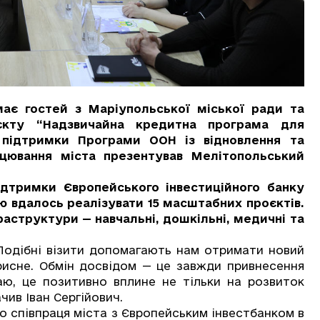
є гостей з Маріупольської міської ради та
оєкту “Надзвичайна кредитна програма для
а підтримки Програми ООН із відновлення та
цювання міста презентував Мелітопольський
ідтримки Європейського інвестиційного банку
ю вдалось реалізувати 15 масштабних проєктів.
аструктури — навчальні, дошкільні, медичні та
одібні візити допомагають нам отримати новий
рисне. Обмін досвідом — це завжди привнесення
аю, це позитивно вплине не тільки на розвиток
ачив Іван Сергійович.
 співпраця міста з Європейським інвестбанком в