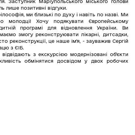
я. Заступник Маріупольського міського голови
ь лише позитивні відгуки.
ософія, ми близькі по духу і навіть по назві. Ми
о молодці! Хочу подякувати Європейському
дитній програмі для відновлення України. Ви
 маємо змогу реконструювати лікарні, дитсадки,
то реконструкції, це наше ім'я, - зауважив Сергій
цю з ЄІБ.
двідають з екскурсією модернізовані об'єкти
жливість обмінятися досвідом у двох робочих