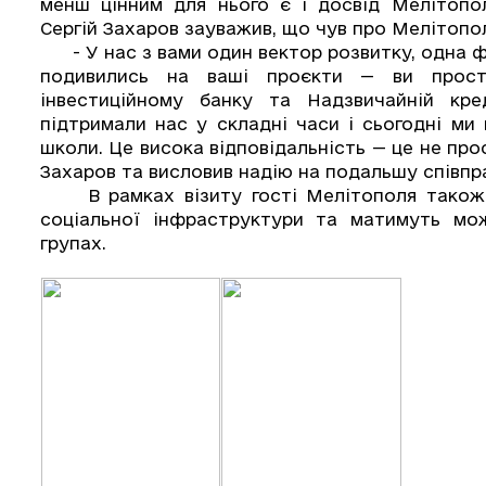
менш цінним для нього є і досвід Мелітопол
Сергій Захаров зауважив, що чув про Мелітопол
- У нас з вами один вектор розвитку, одна філ
подивились на ваші проєкти — ви прост
інвестиційному банку та Надзвичайній кре
підтримали нас у складні часи і сьогодні ми
школи. Це висока відповідальність — це не прос
Захаров та висловив надію на подальшу співпра
В рамках візиту гості Мелітополя також ві
соціальної інфраструктури та матимуть мо
групах.