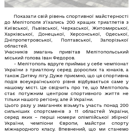
Показати свій рівень спортивної майстерності
до Мелітополя з’їхались 200 кращих триатлетів з
Київської, Львівської, Черкаської, Житомирської,
Харківської, Донецької, Херсонської, Одеської,
Дніпропетровської, Полтавської, Запорізької
областей.
Учасників змагань привітав Мелітопольський
міський голова Іван Федоров.
- Мелітополь вдруге приймає у себе чемпіонат
України з триатлону серед дорослих та юнаків, а
також Дитячу лігу. Дуже приємно, що ця спортивна
подія всеукраїнського рівня відбувається саме у
нашому місті. Це свідчить про те, що Мелітополь
стає потужним центром спортивного життя не
тільки нашого регіону, але й України.
Цього разу у змаганнях візьмуть участь понад 200
сильніших спортсменів з 11 областей України,
серед яких – перші номери олімпійської збірної
України, чемпіони Європи, майстри спорту
міжнародного класу. Впевнений, що ми станемо