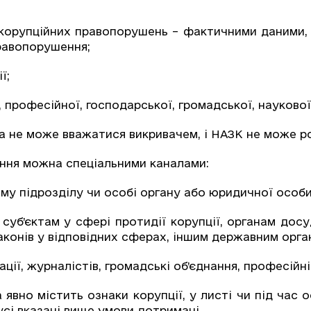
корупційних правопорушень – фактичними даними, 
правопорушення;
ї;
 професійної, господарської, громадської, наукової
а не може вважатися викривачем, і НАЗК не може ро
ння можна спеціальними каналами:
му підрозділу чи особі органу або юридичної особи
уб’єктам у сфері протидії корупції, органам досу
конів у відповідних сферах, іншим державним орган
ції, журналістів, громадські об’єднання, професійні
явно містить ознаки корупції, у листі чи під час
сі вказані вище умови дотримані.