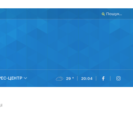
Пошук...
РЕС-ЦЕНТР
29 °
20:04
ії