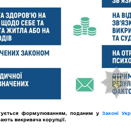
стується формулюванням, поданим у
Законі Укр
ають викривача корупції.