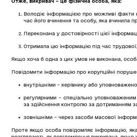
Отже, викривач – це фізична особа, яка:
Володіє інформацією про можливі факти 
час його вчинення та особу, яка вчинила 
Переконана у достовірності цієї інформаці
Отримала цю інформацію під час трудової,
Якщо хоча б одна з цих умов не виконана, особ
Повідомити інформацію про корупційні поруше
внутрішніми – керівнику або уповноважено
регулярними – спеціально уповноваженим с
за здійснення контролю за дотриманням за
зовнішніми – через засоби масової інформа
Проте якщо особа повідомляє інформацію, яка 
розглядають як повідомлення викривача, якщо у