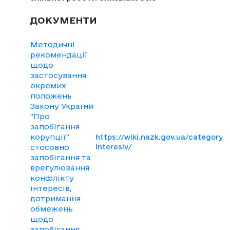
ДОКУМЕНТИ
Методичні
рекомендації
щодо
застосування
окремих
положень
Закону України
"Про
запобігання
корупції"
https://wiki.nazk.gov.ua/category/k
стосовно
interesiv/
запобігання та
врегулювання
конфлікту
інтересів,
дотримання
обмежень
щодо
запобігання