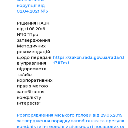
корупції від
02.04.2021 №5
Рішення НАЗК
від 11.08.2016
№10 "Про
затвердження
Методичних
рекомендацій
щодо передачі
https://zakon.rada.gov.ua/rada/sh
в управління
17#Text
підприємств
та/або
корпоративних
прав з метою
запобігання
конфлікту
інтересів"
Розпорядження міського голови від 29.05.2019 
затвердження порядку запобігання та врегулю
конфлікту інтересів у діяльності посадових осі