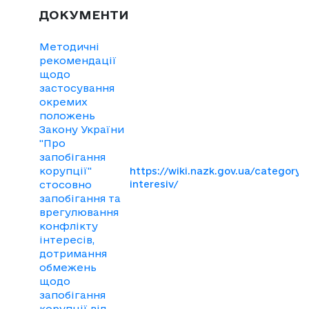
ДОКУМЕНТИ
Методичні
рекомендації
щодо
застосування
окремих
положень
Закону України
"Про
запобігання
корупції"
https://wiki.nazk.gov.ua/category/k
стосовно
interesiv/
запобігання та
врегулювання
конфлікту
інтересів,
дотримання
обмежень
щодо
запобігання
корупції від