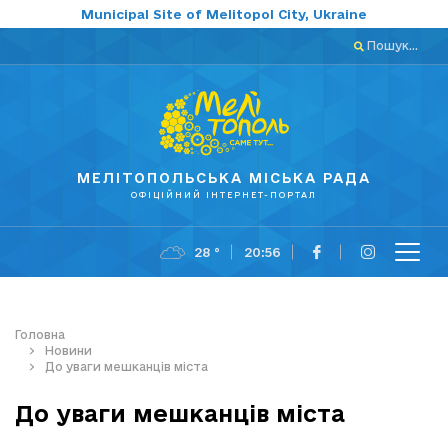
Municipal Site of Melitopol City, Ukraine
Пошук...
МЕЛІТОПОЛЬСЬКА МІСЬКА РАДА
ОФІЦІЙНИЙ ІНТЕРНЕТ-ПОРТАЛ
28 °
20:56
Головна
Новини
До уваги мешканців міста
До уваги мешканців міста