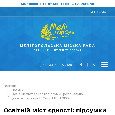
Municipal Site of Melitopol City, Ukraine
Пошук...
МЕЛІТОПОЛЬСЬКА МІСЬКА РАДА
ОФІЦІЙНИЙ ІНТЕРНЕТ-ПОРТАЛ
34 °
09:20
Головна
Новини
Освітній міст єдності: підсумки регіональної
(не)конференції EdCamp MELITOPOL
Освітній міст єдності: підсумки