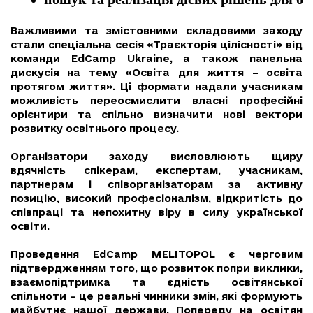
Важливими та змістовними складовими заходу
стали спеціальна сесія «Траєкторія цілісності» від
команди EdCamp Ukraine, а також панельна
дискусія на тему «Освіта для життя – освіта
протягом життя». Ці формати надали учасникам
можливість переосмислити власні професійні
орієнтири та спільно визначити нові вектори
розвитку освітнього процесу.
Організатори заходу висловлюють щиру
вдячність спікерам, експертам, учасникам,
партнерам і співорганізаторам за активну
позицію, високий професіоналізм, відкритість до
співпраці та непохитну віру в силу української
освіти.
Проведення EdCamp MELITOPOL є черговим
підтвердженням того, що розвиток попри виклики,
взаємопідтримка та єдність освітянської
спільноти – це реальні чинники змін, які формують
майбутнє нашої держави. Попереду на освітян