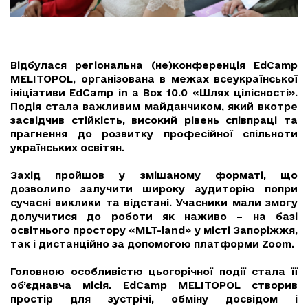
Відбулася регіональна (не)конференція EdCamp
MELITOPOL, організована в межах всеукраїнської
ініціативи EdCamp in a Box 10.0 «Шлях цілісності».
Подія стала важливим майданчиком, який вкотре
засвідчив стійкість, високий рівень співпраці та
прагнення до розвитку професійної спільноти
українських освітян.
Захід пройшов у змішаному форматі, що
дозволило залучити широку аудиторію попри
сучасні виклики та відстані. Учасники мали змогу
долучитися до роботи як наживо – на базі
освітнього простору «MLT-land» у місті Запоріжжя,
так і дистанційно за допомогою платформи Zoom.
Головною особливістю цьогорічної події стала її
об’єднавча місія. EdCamp MELITOPOL створив
простір для зустрічі, обміну досвідом і