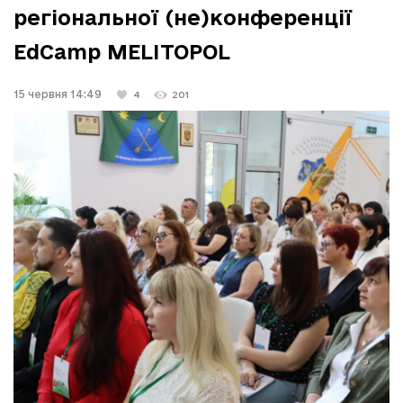
регіональної (не)конференції
EdCamp MELITOPOL
15 червня 14:49
4
201