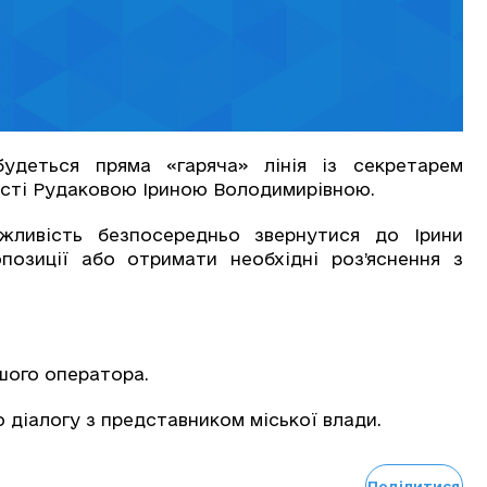
удеться пряма «гаряча» лінія із секретарем
асті Рудаковою Іриною Володимирівною.
ливість безпосередньо звернутися до Ірини
позиції або отримати необхідні роз’яснення з
шого оператора.
діалогу з представником міської влади.
Поділитися