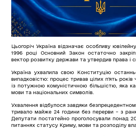
Цьогоріч Україна відзначає особливу ювілейну
1996 році Основний Закон остаточно закріп
вектор розвитку держави та утвердив права і 
Україна ухвалила свою Конституцію останнь
випадковістю: процес тривав цілих п'ять рокі
із потужною комуністичною більшістю, яка к
мови та національних символів.
Ухвалення відбулося завдяки безпрецедентном
тривало майже 24 години без перерви – з ранк
Депутати постатейно проголосували понад 20
питаннях статусу Криму, мови та розподілу вл