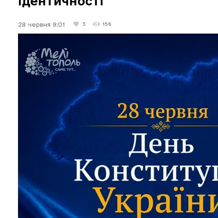
ідентичності
28 червня 9:01
3
156