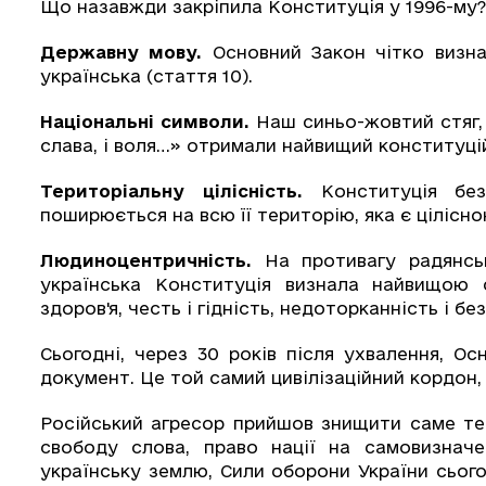
Що назавжди закріпила Конституція у 1996-му?
Державну мову.
Основний Закон чітко визн
українська (стаття 10).
Національні символи.
Наш синьо-жовтий стяг, 
слава, і воля…» отримали найвищий конституцій
Територіальну цілісність.
Конституція беза
поширюється на всю її територію, яка є цілісн
Людиноцентричність.
На противагу радянськ
українська Конституція визнала найвищою 
здоров'я, честь і гідність, недоторканність і бе
Сьогодні, через 30 років після ухвалення, О
документ. Це той самий цивілізаційний кордон, 
Російський агресор прийшов знищити саме те,
свободу слова, право нації на самовизнач
українську землю, Сили оборони України сьо