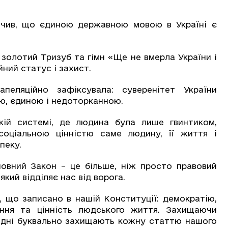
ачив, що єдиною державною мовою в Україні є
золотий Тризуб та гімн «Ще не вмерла України і
ний статус і захист.
пеляційно зафіксувала: суверенітет України
ою, єдиною і недоторканною.
ій системі, де людина була лише гвинтиком,
соціальною цінністю саме людину, її життя і
зпеку.
сновний Закон – це більше, ніж просто правовий
який відділяє нас від ворога.
 що записано в нашій Конституції: демократію,
ення та цінність людського життя. Захищаючи
годні буквально захищають кожну статтю нашого