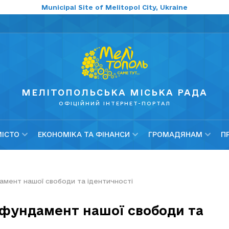
Municipal Site of Melitopol City, Ukraine
МЕЛІТОПОЛЬСЬКА МІСЬКА РАДА
ОФІЦІЙНИЙ ІНТЕРНЕТ-ПОРТАЛ
МІСТО
ЕКОНОМІКА ТА ФІНАНСИ
ГРОМАДЯНАМ
П
дамент нашої свободи та ідентичності
: фундамент нашої свободи та