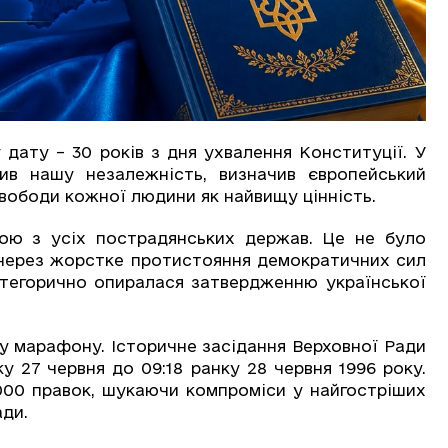
 дату – 30 років з дня ухвалення Конституції. У
ив нашу незалежність, визначив європейський
свободи кожної людини як найвищу цінність.
ою з усіх пострадянських держав. Це не було
в через жорстке протистояння демократичних сил
атегорично опиралася затвердженню української
у марафону. Історичне засідання Верховної Ради
у 27 червня до 09:18 ранку 28 червня 1996 року.
00 правок, шукаючи компроміси у найгостріших
ади.