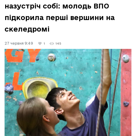
назустріч собі: молодь ВПО
підкорила перші вершини на
скеледромі
27 червня 9:49
1
145