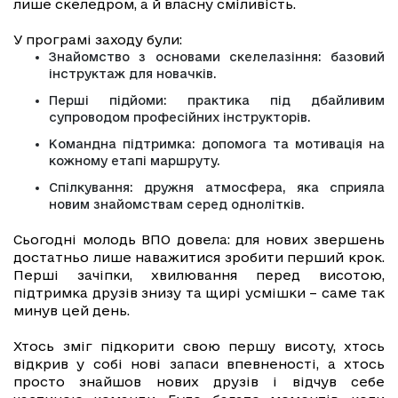
лише скеледром, а й власну сміливість.
У програмі заходу були:
Знайомство з основами скелелазіння: базовий
інструктаж для новачків.
Перші підйоми: практика під дбайливим
супроводом професійних інструкторів.
Командна підтримка: допомога та мотивація на
кожному етапі маршруту.
Спілкування: дружня атмосфера, яка сприяла
новим знайомствам серед однолітків.
Сьогодні молодь ВПО довела: для нових звершень
достатньо лише наважитися зробити перший крок.
Перші зачіпки, хвилювання перед висотою,
підтримка друзів знизу та щирі усмішки – саме так
минув цей день.
Хтось зміг підкорити свою першу висоту, хтось
відкрив у собі нові запаси впевненості, а хтось
просто знайшов нових друзів і відчув себе