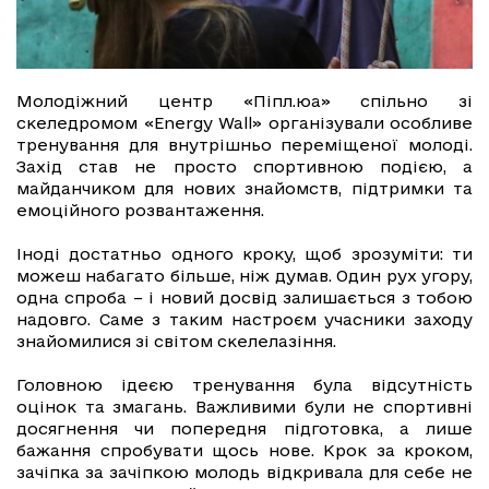
Молодіжний центр «Піпл.юа» спільно зі
скеледромом «Energy Wall» організували особливе
тренування для внутрішньо переміщеної молоді.
Захід став не просто спортивною подією, а
майданчиком для нових знайомств, підтримки та
емоційного розвантаження.
Іноді достатньо одного кроку, щоб зрозуміти: ти
можеш набагато більше, ніж думав. Один рух угору,
одна спроба – і новий досвід залишається з тобою
надовго. Саме з таким настроєм учасники заходу
знайомилися зі світом скелелазіння.
Головною ідеєю тренування була відсутність
оцінок та змагань. Важливими були не спортивні
досягнення чи попередня підготовка, а лише
бажання спробувати щось нове. Крок за кроком,
зачіпка за зачіпкою молодь відкривала для себе не