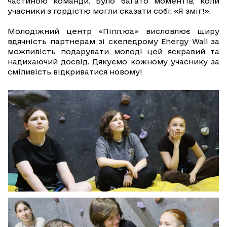
частиною команди. Було багато моментів, коли
учасники з гордістю могли сказати собі: «Я зміг!».
Молодіжний центр «Піпл.юа» висловлює щиру
вдячність партнерам зі скеледрому Energy Wall за
можливість подарувати молоді цей яскравий та
надихаючий досвід. Дякуємо кожному учаснику за
сміливість відкриватися новому!