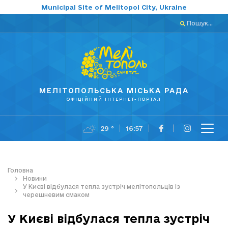
Municipal Site of Melitopol City, Ukraine
Пошук...
МЕЛІТОПОЛЬСЬКА МІСЬКА РАДА
ОФІЦІЙНИЙ ІНТЕРНЕТ-ПОРТАЛ
29 °
16:57
Головна
Новини
У Києві відбулася тепла зустріч мелітопольців із
черешневим смаком
У Києві відбулася тепла зустріч