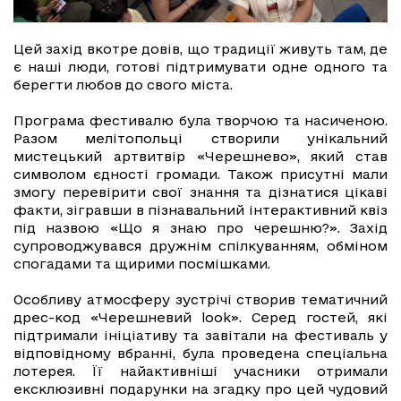
Цей захід вкотре довів, що традиції живуть там, де
є наші люди, готові підтримувати одне одного та
берегти любов до свого міста.
Програма фестивалю була творчою та насиченою.
Разом мелітопольці створили унікальний
мистецький артвитвір «Черешнево», який став
символом єдності громади. Також присутні мали
змогу перевірити свої знання та дізнатися цікаві
факти, зігравши в пізнавальний інтерактивний квіз
під назвою «Що я знаю про черешню?». Захід
супроводжувався дружнім спілкуванням, обміном
спогадами та щирими посмішками.
Особливу атмосферу зустрічі створив тематичний
дрес-код «Черешневий look». Серед гостей, які
підтримали ініціативу та завітали на фестиваль у
відповідному вбранні, була проведена спеціальна
лотерея. Її найактивніші учасники отримали
ексклюзивні подарунки на згадку про цей чудовий