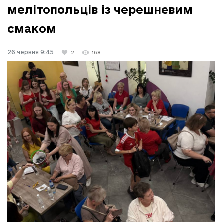
мелітопольців із черешневим
смаком
26 червня 9:45
2
168