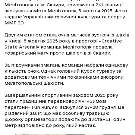
Мелітополя та м. Сквири, присвячена 241-річниці
заснування міста Мелітополя, 5 жовтня 2025. Фото
надане Управлінням фізичної культури та спорту
ММР ЗО
Другим етапом стала очна матчева зустріч із шахів
у Києві. 5 жовтня 2025 року в просторі «Creative
State Arsenal» команда Мелітополя провела
товариський матч проти шахістів зі Сквири.
За підсумками змагань команди набрали однакову
кількість очок. Однак головний Кубок турніру за
додатковими технічними показниками вибороли
мелітопольські шахісти.
Завершальним спортивним заходом 2025 року
стали традиційні передноворічні «Зимові
перегони» Fun Run, які відбулися 27–28 грудня. Це
різдвяний забіг, що має особливу традицію:
щороку організатори додають до дистанції один
метр відповідно до року, який настає.