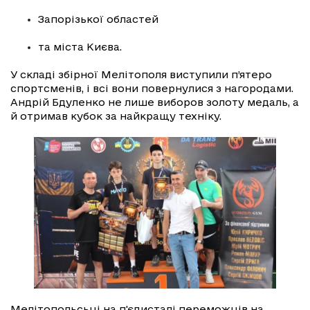
Запорізької областей
та міста Києва.
У складі збірної Мелітополя виступили п’ятеро
спортсменів, і всі вони повернулися з нагородами.
Андрій Бдуленко не лише виборов золоту медаль, а
й отримав кубок за найкращу техніку.
Мелітопольсьці на п'єдисталі переможців на