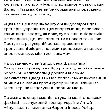
культури та спорту Мелітопольської міської ради
Валерія Газаєва, без виїзних змагань спортсмени
зупиняються у розвитку:
«Для нас це в першу чергу обмін досвідом: для
тренерів, управління. Для спортсменів, особливо з
таких видів спорту, як бокс, сумо, вільна боротьба –
це спаринги, це нові опоненти з новою технікою.
Доступ на регулярній основі проводити
тренувальні збори з новими тренерами, з новими
спортсменами, мірятися силами».
На останньому виїзді до села Шамраївка
Сквирської громади на Відкритий турнір із вільної
боротьби мелітопольці досягли високих
результатів. Двадцять мелітопольських вихованців
вийшли на килим проти суперників зі Сквири та
Білої Церкви й здобули 10 перших місць.
До змагань спортсменів готували мелітопольські
фахівці – заслужений тренер України Алтай
Абдуллаєв та чемпіонка Європи Інесса Ребар.