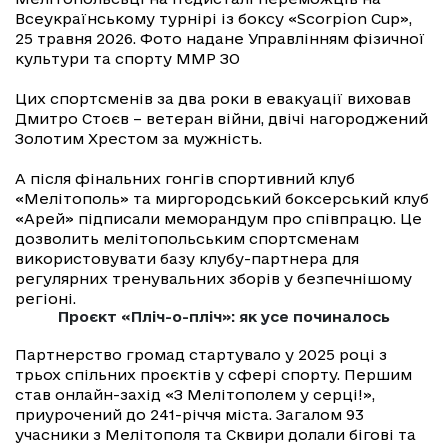
Всеукраїнському турнірі із боксу «Scorpion Cup»,
25 травня 2026. Фото надане Управлінням фізичної
культури та спорту ММР ЗО
Цих спортсменів за два роки в евакуації виховав
Дмитро Стоєв – ветеран війни, двічі нагороджений
Золотим Хрестом за мужність.
А після фінальних гонгів спортивний клуб
«Мелітополь» та миргородський боксерський клуб
«Арей» підписали меморандум про співпрацю. Це
дозволить мелітопольським спортсменам
використовувати базу клубу-партнера для
регулярних тренувальних зборів у безпечнішому
регіоні.
Проєкт «Пліч-о-пліч»: як усе починалось
Партнерство громад стартувало у 2025 році з
трьох спільних проєктів у сфері спорту. Першим
став онлайн-захід «З Мелітополем у серці!»,
приурочений до 241-річчя міста. Загалом 93
учасники з Мелітополя та Сквири долали бігові та