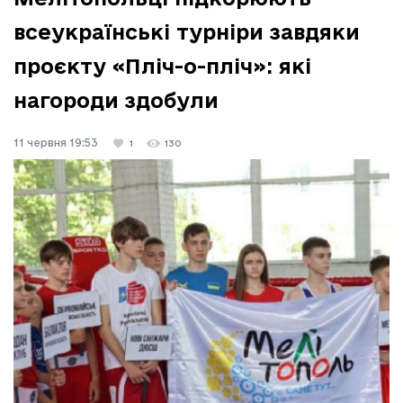
всеукраїнські турніри завдяки
проєкту «Пліч-о-пліч»: які
нагороди здобули
11 червня 19:53
1
130