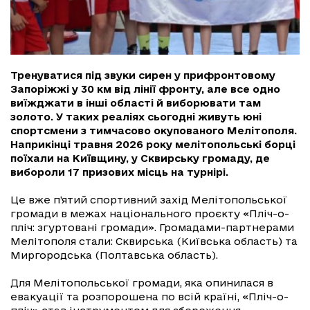
Тренуватися під звуки сирен у прифронтовому
Запоріжжі у 30 км від лінії фронту, але все одно
виїжджати в інші області й виборювати там
золото. У таких реаліях сьогодні живуть юні
спортсмени з тимчасово окупованого Мелітополя.
Наприкінці травня 2026 року мелітопольські борці
поїхали на Київщину, у Сквирську громаду, де
вибороли 17 призових місць на турнірі.
Це вже п’ятий спортивний захід Мелітопольської
громади в межах національного проєкту «Пліч-о-
пліч: згуртовані громади». Громадами-партнерами
Мелітополя стали: Сквирська (Київська область) та
Миргородська (Полтавська область).
Для Мелітопольської громади, яка опинилася в
евакуації та розпорошена по всій країні, «Пліч-о-