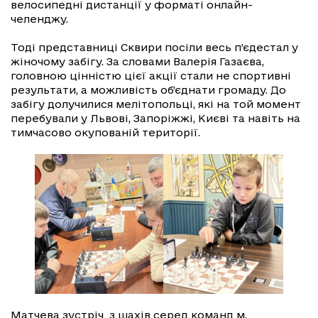
велосипедні дистанції у форматі онлайн-
челенджу.
Тоді представниці Сквири посіли весь п’єдестал у
жіночому забігу. За словами Валерія Газаєва,
головною цінністю цієї акції стали не спортивні
результати, а можливість об’єднати громаду. До
забігу долучилися мелітопольці, які на той момент
перебували у Львові, Запоріжжі, Києві та навіть на
тимчасово окупованій території.
Матчева зустріч з шахів серед команд м.