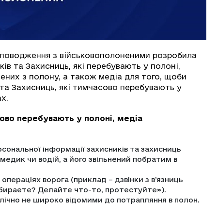
 поводження з військовополоненими розробила
ів та Захисниць, які перебувають у полоні,
нених з полону, а також медіа для того, щоби
 та Захисниць, які тимчасово перебувають у
х.
ово перебувають у полоні, медіа
сональної інформації захисників та захисниць
медик чи водій, а його звільнений побратим в
 операціях ворога (приклад – дзвінки з в’язниць
абираете? Делайте что-то, протестуйте»).
блічно не широко відомими до потрапляння в полон.