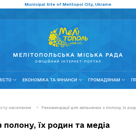
Municipal Site of Melitopol City, Ukraine
МЕЛІТОПОЛЬСЬКА МІСЬКА РАДА
ОФІЦІЙНИЙ ІНТЕРНЕТ-ПОРТАЛ
МІСТО
ЕКОНОМІКА ТА ФІНАНСИ
ГРОМАДЯНАМ
П
хисту населення
Рекомендації для звільнених з полону, їх род
 полону, їх родин та медіа