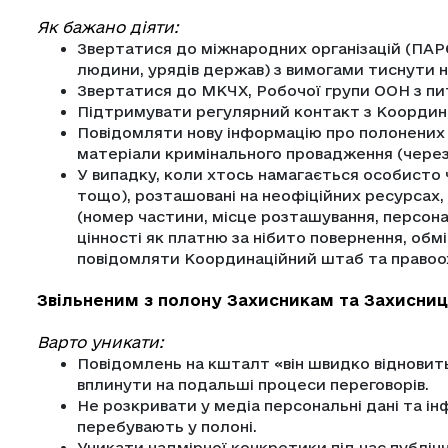
Як бажано діяти:
Звертатися до міжнародних організацій (ПАР
людини, урядів держав) з вимогами тиснути н
Звертатися до МКЧХ, Робочої групи ООН з пи
Підтримувати регулярний контакт з Коорди
Повідомляти нову інформацію про полонених 
матеріали кримінального провадження (через 
У випадку, коли хтось намагається особисто
тощо), розташовані на неофіційних ресурсах, 
(номер частини, місце розташування, персонал
цінності як платню за нібито повернення, обм
повідомляти Координаційний штаб та правоох
Звільненим з полону Захисникам та Захисниц
Варто уникати:
Повідомлень на кшталт «він швидко відновит
вплинути на подальші процеси переговорів.
Не розкривати у медіа персональні дані та і
перебувають у полоні.
Уникати надмірної конкретики під час публіч