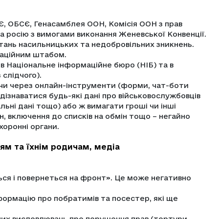
Є, ОБСЄ, Генасамблея ООН, Комісія ООН з прав
а росію з вимогами виконання Женевської Конвенції.
тань насильницьких та недобровільних зникнень.
наційним штабом.
в Національне інформаційне бюро (НІБ) та в
слідчого).
 чи через онлайн-інструменти (форми, чат-боти
дізнаватися будь-які дані про військовослужбовців
ьні дані тощо) або ж вимагати гроші чи інші
ін, включення до списків на обмін тощо – негайно
оронні органи.
ям та їхнім родичам, медіа
ься і повернеться на фронт». Це може негативно
нформацію про побратимів та посестер, які ще
них висловлювань про порушення прав (тортури,