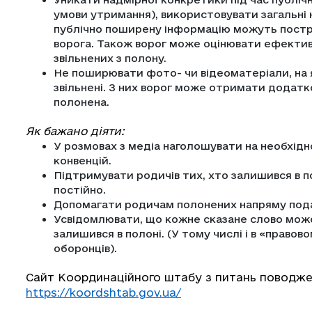
умови утримання), використовувати загальні 
публічно поширену інформацію можуть постр
ворога. Також ворог може оцінювати ефектив
звільнених з полону.
Не поширювати фото- чи відеоматеріали, на 
звільнені. З них ворог може отримати додатк
полонена.
Як бажано діяти:
У розмовах з медіа наголошувати на необхід
конвенцій.
Підтримувати родичів тих, хто залишився в по
постійно.
Допомагати родичам полонених напряму подав
Усвідомлювати, що кожне сказане слово може
залишився в полоні. (У тому числі і в «правов
оборонців).
Сайт Координаційного штабу з питань поводже
https://koordshtab.gov.ua/