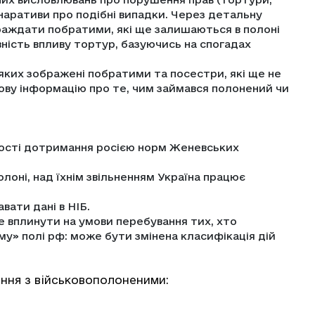
наративи про подібні випадки. Через детальну
аждати побратими, які ще залишаються в полоні
ність впливу тортур, базуючись на спогадах
яких зображені побратими та посестри, які ще не
ову інформацію про те, чим займався полонений чи
ності дотримання росією норм Женевських
лоні, над їхнім звільненням Україна працює
ати дані в НІБ.
 вплинути на умови перебування тих, хто
ому» полі рф: може бути змінена класифікація дій
ння з військовополоненими: