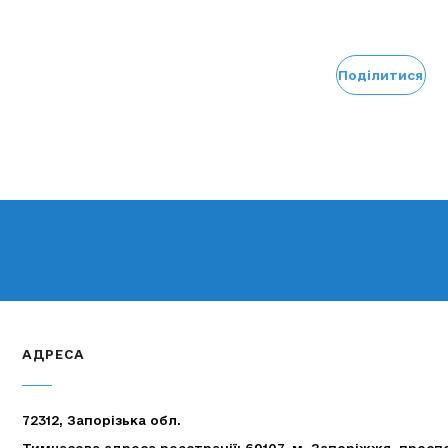
Поділитися
АДРЕСА
72312, Запорізька обл.
Тимчасова адреса реєстрації: 69107, м. Запоріжжя, просп