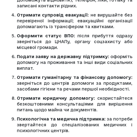
допоможуть відновити), телефон, ліки, готівку та
записані контакти рідних.
Отримати супровід евакуації:
не вирушайте без
перевіреної інформації; евакуаційні організації
допомагають із трансфером та квитками.
Оформити статус ВПО:
після прибуття одразу
зверніться до ЦНАПу, органу соцзахисту або
місцевої громади.
Подати заяву на державну підтримку:
оформіть
допомогу на проживання та інші види соціальних
виплат.
Отримати гуманітарну та фінансову допомогу:
зверніться до центрів допомоги за продуктами,
засобами гігієни та речами першої необхідності.
Отримати юридичну допомогу:
скористайтеся
безкоштовними консультаціями для вирішення
питань щодо майна чи документів.
Психологічна та медична підтримка:
за потреби
звертайтеся до спеціалізованих медичних і
психологічних центрів.