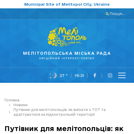
Municipal Site of Melitopol City, Ukraine
Пошук...
МЕЛІТОПОЛЬСЬКА МІСЬКА РАДА
ОФІЦІЙНИЙ ІНТЕРНЕТ-ПОРТАЛ
27 °
19:21
Головна
Новини
Путівник для мелітопольців: як виїхати з ТОТ та
адаптуватися на підконтрольній території
Путівник для мелітопольців: як