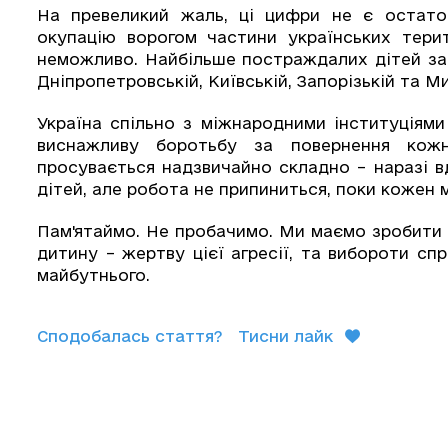
На превеликий жаль, ці цифри не є остаточ
окупацію ворогом частини українських терит
неможливо. Найбільше постраждалих дітей зафі
Дніпропетровській, Київській, Запорізькій та М
Україна спільно з міжнародними інституціям
виснажливу боротьбу за повернення кож
просувається надзвичайно складно – наразі в
дітей, але робота не припиниться, поки кожен 
Пам'ятаймо. Не пробачимо. Ми маємо зробити 
дитину – жертву цієї агресії, та вибороти сп
майбутнього.
Сподобалась стаття?
Тисни лайк