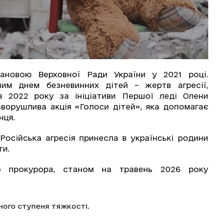
ановою Верховної Ради України у 2021 році.
ним днем безневинних дітей – жертв агресії,
з 2022 року за ініціативи Першої леді Олени
зворушлива акція «Голоси дітей», яка допомагає
нця.
осійська агресія принесла в українські родини
ти.
о прокурора, станом на травень 2026 року
ного ступеня тяжкості.