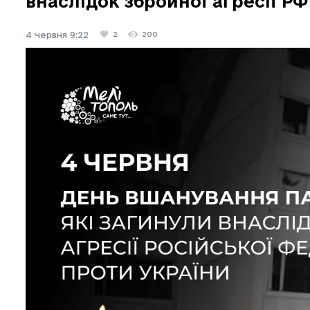
внаслідок збройної агресії Р
4 червня 9:22
2
200