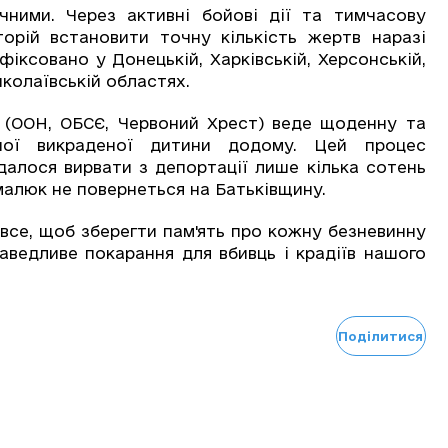
ними. Через активні бойові дії та тимчасову
орій встановити точну кількість жертв наразі
ксовано у Донецькій, Харківській, Херсонській,
иколаївській областях.
и (ООН, ОБСЄ, Червоний Хрест) веде щоденну та
ної викраденої дитини додому. Цей процес
далося вирвати з депортації лише кілька сотень
малюк не повернеться на Батьківщину.
все, щоб зберегти пам'ять про кожну безневинну
раведливе покарання для вбивць і крадіїв нашого
Поділитися