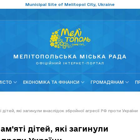
Municipal Site of Melitopol City, Ukraine
МЕЛІТОПОЛЬСЬКА МІСЬКА РАДА
ОФІЦІЙНИЙ ІНТЕРНЕТ-ПОРТАЛ
МІСТО
ЕКОНОМІКА ТА ФІНАНСИ
ГРОМАДЯНАМ
П
 дітей, які загинули внаслідок збройної агресії РФ проти України
м'яті дітей, які загинули