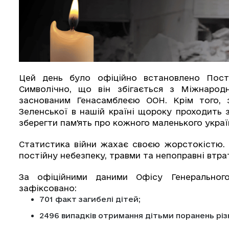
Цей день було офіційно встановлено Пост
Символічно, що він збігається з Міжнарод
заснованим Генасамблеєю ООН. Крім того, 
Зеленської в нашій країні щороку проходить 
зберегти пам'ять про кожного маленького украї
Статистика війни жахає своєю жорстокістю. Р
постійну небезпеку, травми та непоправні втра
За офіційними даними Офісу Генеральног
зафіксовано:
701 факт загибелі дітей;
2496 випадків отримання дітьми поранень різ