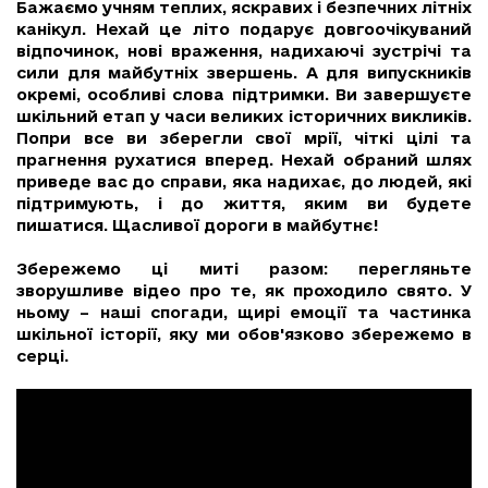
Бажаємо учням теплих, яскравих і безпечних літніх
канікул. Нехай це літо подарує довгоочікуваний
відпочинок, нові враження, надихаючі зустрічі та
сили для майбутніх звершень. А для випускників
окремі, особливі слова підтримки. Ви завершуєте
шкільний етап у часи великих історичних викликів.
Попри все ви зберегли свої мрії, чіткі цілі та
прагнення рухатися вперед. Нехай обраний шлях
приведе вас до справи, яка надихає, до людей, які
підтримують, і до життя, яким ви будете
пишатися. Щасливої дороги в майбутнє!
Збережемо ці миті разом: перегляньте
зворушливе відео про те, як проходило свято. У
ньому – наші спогади, щирі емоції та частинка
шкільної історії, яку ми обов'язково збережемо в
серці.