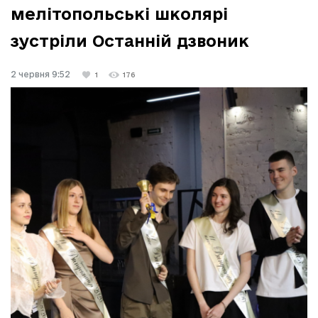
мелітопольські школярі
зустріли Останній дзвоник
2 червня 9:52
1
176