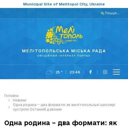
Municipal Site of Melitopol City, Ukraine
Пошук...
МЕЛІТОПОЛЬСЬКА МІСЬКА РАДА
ОФІЦІЙНИЙ ІНТЕРНЕТ-ПОРТАЛ
25 °
23:46
Головна
Новини
Одна родина – два формати: як мелітопольські школярі
зустріли Останній дзвоник
Одна родина – два формати: як