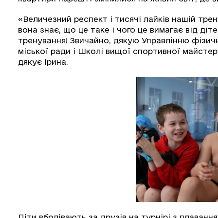
«Величезний респект і тисячі лайків нашій тре
вона знає, що це таке і чого це вимагає від діт
тренування! Звичайно, дякую Управлінню фізич
міської ради і Школі вищої спортивної майстер
дякує Ірина.
Діти вболівають за друзів на турнірі з плавання