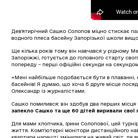
Дев’ятирічний Сашко Солопов міцно стискає па
водного плеса басейну Запорізької школи вищ
Ще кілька років тому він навчався у рідному Ме
Запоріжжі, готується до головного старту свого
попереду – перші офіційні секунди на секундомі
«Мені найбільше подобається бути в плаванні, 
басейнів! Я думаю, що хоча б друге місце пося
Олександр із журналістами.
Сашко помилився: він здобув два перших місця
запекло Сашко та ще 60 дітей виривали свої
Для мами хлопчика, Ірини Солопової, цей турнір
життя. Комп’ютерні монітори дистанційного на
квартири нарешті змінилися на живий світ, де 