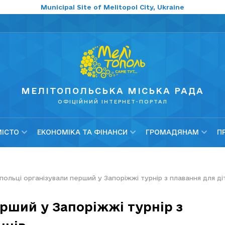
Municipal Site of Melitopol City, Ukraine
МЕЛІТОПОЛЬСЬКА МІСЬКА РАДА
ОФІЦІЙНИЙ ІНТЕРНЕТ-ПОРТАЛ
МІСТО
ЕКОНОМІКА ТА ФІНАНСИ
ГРОМАДЯНАМ
П
польці організували перший у Запоріжжі турнір з плавання для д
рший у Запоріжжі турнір з