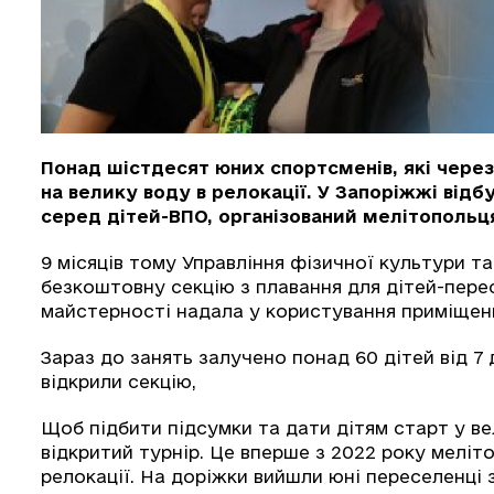
Понад шістдесят юних спортсменів, які через
на велику воду в релокації. У Запоріжжі від
серед дітей-ВПО, організований мелітопольц
9 місяців тому Управління фізичної культури т
безкоштовну секцію з плавання для дітей-пере
майстерності надала у користування приміщен
Зараз до занять залучено понад 60 дітей від 7 до
відкрили секцію,
Щоб підбити підсумки та дати дітям старт у ве
відкритий турнір. Це вперше з 2022 року меліто
релокації. На доріжки вийшли юні переселенці з