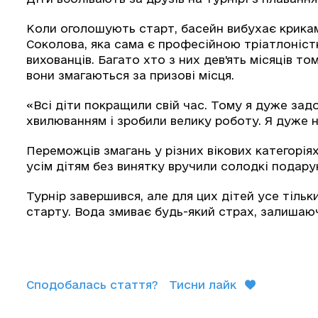
Коли оголошують старт, басейн вибухає крика
Соколова, яка сама є професійною тріатлоніст
вихованців. Багато хто з них дев'ять місяців то
вони змагаються за призові місця.
«Всі діти покращили свій час. Тому я дуже зад
хвилюванням і зробили велику роботу. Я дуже 
Переможців змагань у різних вікових категорі
усім дітям без винятку вручили солодкі подару
Турнір завершився, але для цих дітей усе тільк
старту. Вода змиває будь-який страх, залишаю
Сподобалась стаття?
Тисни лайк