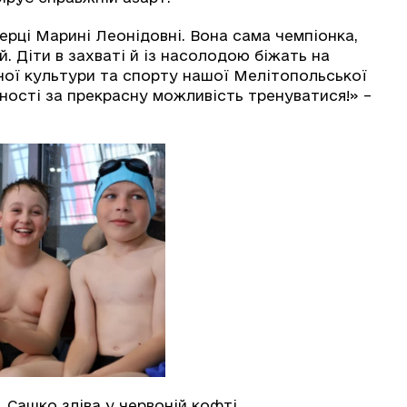
нерці Марині Леонідовні. Вона сама чемпіонка,
ей. Діти в захваті й із насолодою біжать на
ної культури та спорту нашої Мелітопольської
ності за прекрасну можливість тренуватися!» –
. Сашко зліва у червоній кофті.