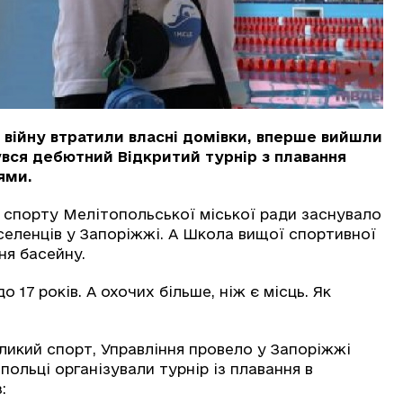
 війну втратили власні домівки, вперше вийшли
бувся дебютний Відкритий турнір з плавання
ями.
а спорту Мелітопольської міської ради заснувало
селенців у Запоріжжі. А Школа вищої спортивної
ня басейну.
 17 років. А охочих більше, ніж є місць. Як
ликий спорт, Управління провело у Запоріжжі
польці організували турнір із плавання в
: