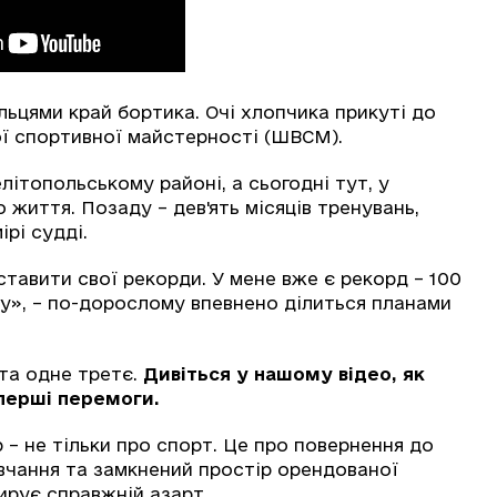
льцями край бортика. Очі хлопчика прикуті до
ої спортивної майстерності (ШВСМ).
літопольському районі, а сьогодні тут, у
 життя. Позаду – дев'ять місяців тренувань,
рі судді.
ставити свої рекорди. У мене вже є рекорд – 100
ду», – по-дорослому впевнено ділиться планами
 та одне третє.
Дивіться у нашому відео, як
 перші перемоги.
 – не тільки про спорт. Це про повернення до
вчання та замкнений простір орендованої
вирує справжній азарт.