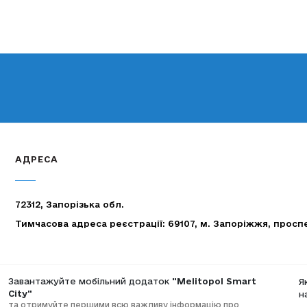
АДРЕСА
72312, Запорізька обл.
Тимчасова адреса реєстрації: 69107, м. Запоріжжя, просп
Завантажуйте мобільний додаток
"Melitopol Smart
Я
City"
н
та отримуйте першими всю важливу інформацію про