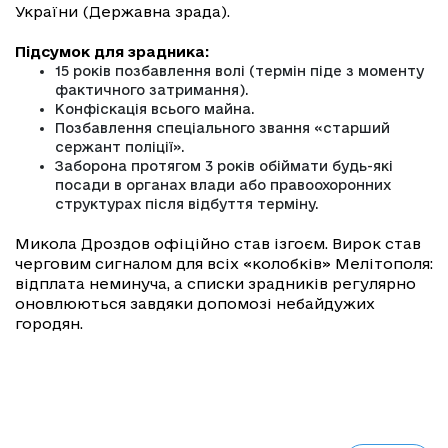
України (Державна зрада).
Підсумок для зрадника:
15 років позбавлення волі (термін піде з моменту
фактичного затримання).
Конфіскація всього майна.
Позбавлення спеціального звання «старший
сержант поліції».
Заборона протягом 3 років обіймати будь-які
посади в органах влади або правоохоронних
структурах після відбуття терміну.
Микола Дроздов офіційно став ізгоєм. Вирок став
черговим сигналом для всіх «колобків» Мелітополя:
відплата неминуча, а списки зрадників регулярно
оновлюються завдяки допомозі небайдужих
городян.