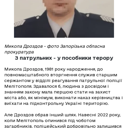
Микола Дроздов - фото Запорізька обласна
прокуратура
З патрульних - у пособники терору
Микола Дроздов, 1981 року народження, до
повномасштабного вторгнення служив старшим
сержантом у відділі реагування патрульної поліції
Мелітополя. Здавалося б, людина з досвідом і
знанням закону мала першою стати на захист
міста або, як мінімум, виконати наказ керівництва і
виїхати на підконтрольну Україні територію.
Але Дроздов обрав інший шлях. Навесні 2022 року,
коли Мелітополь опинився під чоботом
загарбників, поліцейський добровільно залишився