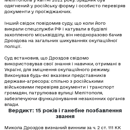
одягнений у російську форму і особисто перевіряв
документи у проїжджаючих.
Інший свідок повідомив суду, що коли його
викрали спецслужби РФ і катували в будівлі
захопленого міськвідділу, він неодноразово бачив
Дроздова на загальних шикуваннях окупаційної
поліції.
Суд встановив, що Дроздов свідомо
використовував свої знання і навички, отримані в
Україні, для зміцнення окупаційного режиму.
Виконував будь-які вказівки представників
держави-агресора: спільно з російськими
військовими перевіряв документи і транспорт
громадян, патрулював вулиці Мелітополя,
забезпечуючи функціонування незаконних органів
влади.
Вердикт: 15 років і ганебне позбавлення
звання
Микола Дроздов визнаний винним за ч. 2 ст. 111 КК