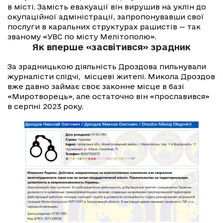
в місті. Замість евакуації він вирушив на уклін до
окупаційної адміністрації, запропонувавши свої
послуги в каральних структурах рашистів — так
званому «УВС по місту Мелітополю».
Як вперше «засвітився» зрадник
За зрадницькою діяльність Дроздова пильнували
журналісти слідчі, місцеві жителі. Микола Дроздов
вже давно займає своє законне місце в базі
«Миротворець», але остаточно він «прославився»
в серпні 2023 року.