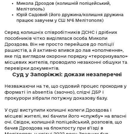
Микола Дроздов (колишній поліцейський,
Мелітополь)
Юрій Садовий (його дружина/колишня дружина
працює завучем у СШ №6 Мелітополя)
Серед колишніх співробітників ДСНС і дрібних
пособників чітко виділялася особа Миколи
Дроздова. Він не просто перейшов до поліції
рашистів, а й активно влився до лав «ополчення»,
яке під виглядом охорони порядку «тероризувало»
місцевих жителів, проводило незаконні обшуки та
перевірки документів.
Суд у Запоріжжі: докази незаперечні
Незважаючи на те, що судовий процес проходив у
форматі in absentia (заочно), слідчі ДБР і
прокурори зібрали потужну доказову базу.
У суді виступили колишні колеги Дроздова і
місцеві жителі, які бачили його «службу» на власні
очі. Свідок, колишній поліцейський, розповів, що
бачив Дроздова на блокпосту при в'їзді в
Мелітополь у квітні 2022 року. Зрадник був