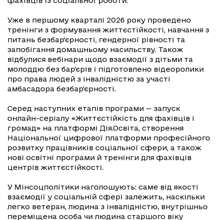
фахівців із соціальної роботи.
Уже в першому кварталі 2026 року проведено
тренінги з формування життєстійкості, навчання з
питань безбар’єрності, гендерної рівності та
запобігання домашньому насильству. Також
відбулися вебінари щодо взаємодії з дітьми та
молоддю без бар’єрів і підготовлено відеоролики
про права людей з інвалідністю за участі
амбасадора безбар’єрності.
Серед наступних етапів програми — запуск
онлайн-серіалу «Життєстійкість для фахівців і
громад» на платформі Дія.Освіта, створення
Національної цифрової платформи професійного
розвитку працівників соціальної сфери, а також
нові освітні програми й тренінги для фахівців
центрів життєстійкості.
У Мінсоцполітики наголошують: саме від якості
взаємодії у соціальній сфері залежить, наскільки
легко ветеран, людина з інвалідністю, внутрішньо
переміщена особа чи людина старшого віку