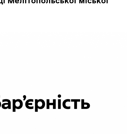
і Мелітопольської міської