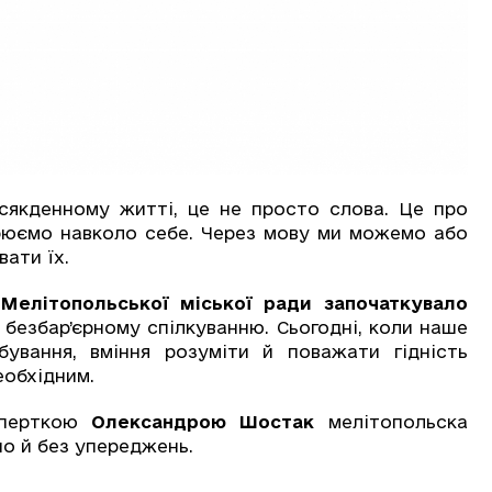
сякденному житті, це не просто слова. Це про
ворюємо навколо себе. Через мову ми можемо або
вати їх.
Мелітопольської міської ради започаткувало
 безбар’єрному спілкуванню. Сьогодні, коли наше
бування, вміння розуміти й поважати гідність
еобхідним.
перткою
Олександрою Шостак
мелітопольска
о й без упереджень.