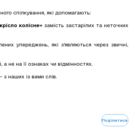
ного спілкування, які допомагають:
крісло колісне»
замість застарілих та неточних
ених упереджень, які з’являються через звичні,
а не на її ознаках чи відмінностях.
 з наших із вами слів.
Поділитися