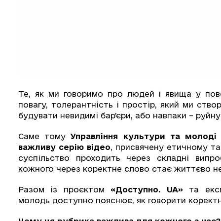
Те, як ми говоримо про людей і явища у пов
повагу, толерантність і простір, який ми ст
будувати невидимі бар’єри, або навпаки – руйну
Саме тому
Управління культури та молоді 
важливу серію відео
, присвячену етичному та
суспільство проходить через складні випро
кожного через коректне слово стає життєво н
Разом із проєктом
«Доступно. UA»
та екс
молодь доступно пояснює, як говорити коректн
Чому ця рубрика важлива для кожного з нас?