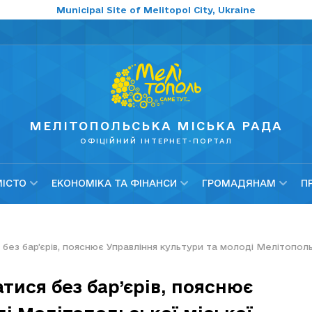
Municipal Site of Melitopol City, Ukraine
МЕЛІТОПОЛЬСЬКА МІСЬКА РАДА
ОФІЦІЙНИЙ ІНТЕРНЕТ-ПОРТАЛ
МІСТО
ЕКОНОМІКА ТА ФІНАНСИ
ГРОМАДЯНАМ
П
 без бар’єрів, пояснює Управління культури та молоді Мелітополь
атися без бар’єрів, пояснює