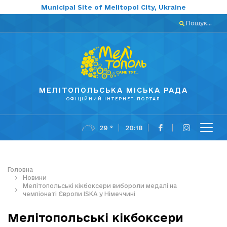
Municipal Site of Melitopol City, Ukraine
Пошук...
МЕЛІТОПОЛЬСЬКА МІСЬКА РАДА
ОФІЦІЙНИЙ ІНТЕРНЕТ-ПОРТАЛ
29 °
20:18
Головна
Новини
Мелітопольські кікбоксери вибороли медалі на
чемпіонаті Європи ISKA у Німеччині
Мелітопольські кікбоксери