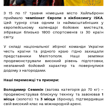
З 15 по 17 травня німецьке місто Хайльбронн
приймало
чемпіонат Європи з кікбоксингу ISKA
.
Цей турнір став одним із наймасштабніших у
європейському календарі бойових мистецтв,
зібравши близько 1800 спортсменів із 30 країн
світу.
У складі національної збірної команди України
честь країни та рідного краю гідно захищали
представники Мелітополя. Наші земляки
продемонстрували високий рівень підготовки,
незламний бойовий характер та повернулися
додому з нагородами.
Наші переможці та призери:
Володимир Семикін
(вагова категорія до 70 кг) –
продемонстрував блискучу техніку та завоював
1
місце
(золото) та
3 місце
(бронзу), підтвердивши
свій високий клас на міжнародній арені.