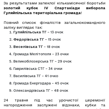
За результатами запеклої кількамісячної боротьби
золотий кубок IV Спартакіади виборола
Гуляйпільська територіальна громада
!
Повний список фіналістів загальнокомандного
заліку виглядає так:
Гуляйпільська ТГ
– 13 очок
Федорівська ТГ
– 15 очок
Веселівська ТГ
– 18 очок
Громада Мелітополя – 23 очки
Великобілозерська ТГ – 29 очок
Гаврилівська СТГ – 34 очки
Василівська ТГ – 41 очко
Громада Енергодара – 45 очок
Олександрівська ТГ – 48 очок
24 травня під час урочистої церемонії
нагородження заслужені відзнаки, кубки та