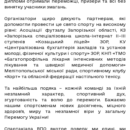
дипломи отримали переможці, призери та всі без
винятку учасники змагань.
Організатори щиро дякують партнерам, які
допомогли провести це свято спорту на високому
рівні: Асоціації футзалу Запорізької області, КЗ
«Запорізька спеціалізована школа-інтернат ІІ–ІІІ
ступенів «Козацький ліцей» ЗОР, КУ
«Централізована бухгалтерія закладів та установ
молоді, фізичної культури і спорту» ЗОР, КНП «ТМО
«Багатопрофільна лікарня інтенсивних методів
лікування та швидкої медичної допомоги»
Мелітопольської міської ради, спортивному клубу
«Хорт» та обласній федерації настільного тенісу.
Та найбільша подяка – кожній команді за їхній
незламний характер, спортивний дух,
згуртованість та волю до перемоги. Бажаємо
нашим спортсменам нових досягнень, міцного
здоров'я, миру та незламної віри у загальну
Перемогу України!
Спартакіада ВПО вкотре довела: ми єдині, ми