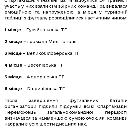
Спартакіади. Фінальні матчі відбулися 24 травня, і
участь у них взяли сім збірних команд. Гра видалася
емоційною та напруженою, а місця у турнірній
таблиці з футзалу розподілилися наступним чином:
1 місце
– Гуляйпільська ТГ
2 місце
– громада Мелітополя
3 місце
– Великобілозерська ТГ
4 місце
– Веселівська ТГ
5 місце
– Федорівська ТГ
6 місце
– Гаврилівська ТГ
Після завершення футзальних баталій
організатори підбили підсумки всієї Спартакіади.
Переможець загальнокомандної першості
визначався за найменшою сумою очок, які команди
набрали в усіх шести дисциплінах.