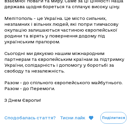
взаємної поваги та миру. Саме за ці цінності наша
держава щодня бореться та сплачує високу ціну.
Мелітополь - це Україна. Це місто сильних,
незламних і вільних людей, які попри тимчасову
окупацію залишаються частиною європейської
родини та вірять у повернення додому під
українським прапором.
Сьогодні ми дякуємо нашим міжнародним
партнерам та європейським країнам за підтримку
України, солідарність і допомогу у боротьбі за
свободу та незалежність.
Разом - до спільного європейського майбутнього.
Разом - до Перемоги.
З Днем Європи!
Сподобалась стаття?
Тисни лайк
Поділитися