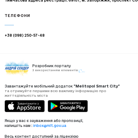
Тимчасова адреса реєстрації: 69107, м. Запоріжжя, проспект Со
ТЕЛЕФОНИ
+38 (098) 250-57-48
Розробник порталу
З використанням елементів
Завантажуйте мобільний додаток
"Melitopol Smart City"
та отримуйте першими всю важливу інформацію про
життєдіяльність міста
Якщо у вас є зауваження або пропозиції,
напишіть нам :
inbox@mlt.gov.ua
Весь контент доступний за ліцензією