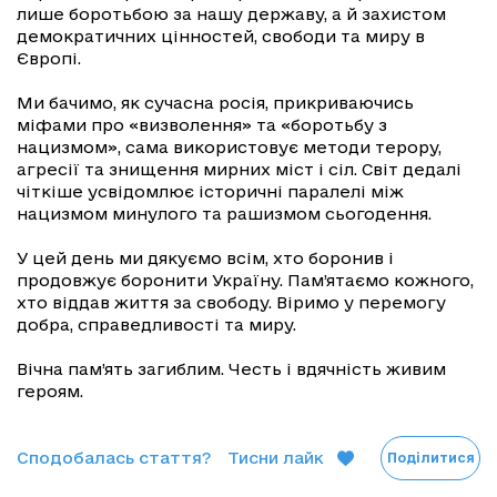
лише боротьбою за нашу державу, а й захистом
демократичних цінностей, свободи та миру в
Європі.
Ми бачимо, як сучасна росія, прикриваючись
міфами про «визволення» та «боротьбу з
нацизмом», сама використовує методи терору,
агресії та знищення мирних міст і сіл. Світ дедалі
чіткіше усвідомлює історичні паралелі між
нацизмом минулого та рашизмом сьогодення.
У цей день ми дякуємо всім, хто боронив і
продовжує боронити Україну. Пам’ятаємо кожного,
хто віддав життя за свободу. Віримо у перемогу
добра, справедливості та миру.
Вічна пам’ять загиблим. Честь і вдячність живим
героям.
Сподобалась стаття?
Тисни лайк
Поділитися