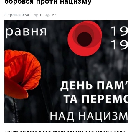
боровся проти нацизму
8 травня 9:54
1
213