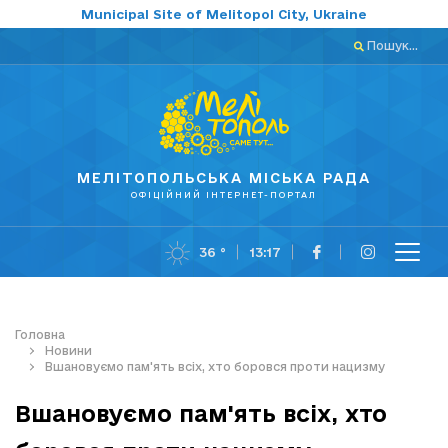
Municipal Site of Melitopol City, Ukraine
Пошук...
МЕЛІТОПОЛЬСЬКА МІСЬКА РАДА
ОФІЦІЙНИЙ ІНТЕРНЕТ-ПОРТАЛ
36 °
13:17
Головна
Новини
Вшановуємо пам'ять всіх, хто боровся проти нацизму
Вшановуємо пам'ять всіх, хто