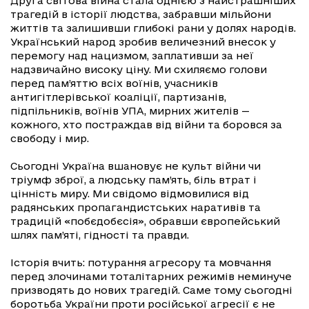
Друга світова війна стала однією з найстрашніших
трагедій в історії людства, забравши мільйони
життів та залишивши глибокі рани у долях народів.
Український народ зробив величезний внесок у
перемогу над нацизмом, заплативши за неї
надзвичайно високу ціну. Ми схиляємо голови
перед пам’яттю всіх воїнів, учасників
антигітлерівської коаліції, партизанів,
підпільників, воїнів УПА, мирних жителів —
кожного, хто постраждав від війни та боровся за
свободу і мир.
Сьогодні Україна вшановує не культ війни чи
тріумф зброї, а людську пам’ять, біль втрат і
цінність миру. Ми свідомо відмовилися від
радянських пропагандистських наративів та
традицій «побєдобєсія», обравши європейський
шлях пам’яті, гідності та правди.
Історія вчить: потурання агресору та мовчання
перед злочинами тоталітарних режимів неминуче
призводять до нових трагедій. Саме тому сьогодні
боротьба України проти російської агресії є не