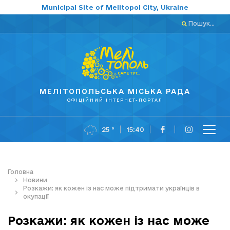
Municipal Site of Melitopol City, Ukraine
Пошук...
МЕЛІТОПОЛЬСЬКА МІСЬКА РАДА
ОФІЦІЙНИЙ ІНТЕРНЕТ-ПОРТАЛ
25 °
15:40
Головна
Новини
Розкажи: як кожен із нас може підтримати українців в
окупації
Розкажи: як кожен із нас може