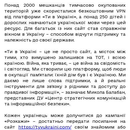
Понад 2000 мешканців тимчасово окупованих
територій уже скористалися безкоштовним VPN
від платформи «Ти в Україні», а понад 250 дітей і
дорослих навчаються української мови через цей
ресурс. Для багатьох із них сайт став справжнім
вікном в Україну – способом відчути підтримку та
належність до своєї держави.
«Ти в Україні – це не просто сайт, а місток між
тими, хто вимушено залишився на ТОТ, і всією
країною. Війна, яка триває, – це війна за свідомість
і світогляд. Ми створили цю платформу, щоб люди
в окупації пам’ятали: їхній дім був і є Україною. Ми
даємо не лише слова підтримки, а й реальні
інструменти для зв’язку з рідними та доступу до
правдивої інформації», – зазначає Микола Балабан,
представник ДУ «Центр стратегічних комунікацій
та інформаційної безпеки».
Кожен українець може долучитися до кампанії
«Розкажи» – достатньо передати посилання на
сайт
https://tyvukraini.com/
своїм знайомим або