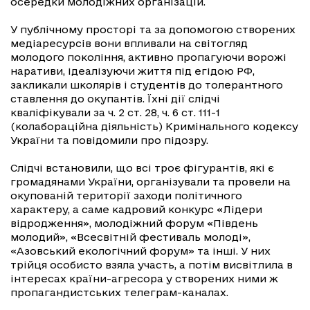
осередки молодіжних організацій.
У публічному просторі та за допомогою створених
медіаресурсів вони впливали на світогляд
молодого покоління, активно пропагуючи ворожі
наративи, ідеалізуючи життя під егідою РФ,
закликали школярів і студентів до толерантного
ставлення до окупантів. Їхні дії слідчі
кваліфікували за ч. 2 ст. 28, ч. 6 ст. 111-1
(колабораційна діяльність) Кримінального кодексу
України та повідомили про підозру.
Слідчі встановили, що всі троє фігурантів, які є
громадянами України, організували та провели на
окупованій території заходи політичного
характеру, а саме кадровий конкурс «Лідери
відродження», молодіжний форум «Південь
молодий», «Всесвітній фестиваль молоді»,
«Азовський екологічний форум» та інші. У них
трійця особисто взяла участь, а потім висвітлила в
інтересах країни-агресора у створених ними ж
пропагандистських телеграм-каналах.