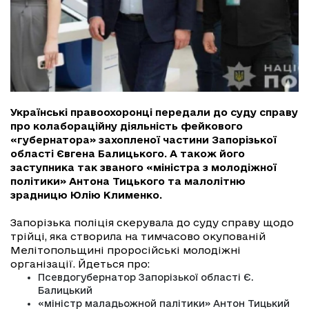
Українські правоохоронці передали до суду справу
про колабораційну діяльність фейкового
«губернатора» захопленої частини Запорізької
області Євгена Балицького. А також його
заступника так званого «міністра з молодіжної
політики» Антона Тицького та малолітню
зрадницю Юлію Клименко.
Запорізька поліція скерувала до суду справу щодо
трійці, яка створила на тимчасово окупованій
Мелітопольщині проросійські молодіжні
організації. Йдеться про:
Псевдогубернатор Запорізької області Є.
Балицький
«міністр маладьожной палітики» Антон Тицький