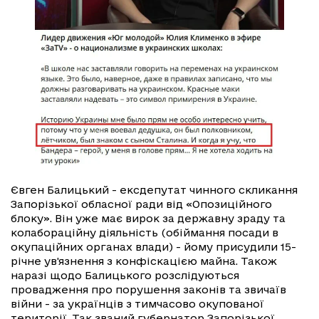
Євген Балицький - ексдепутат чинного скликання
Запорізької обласної ради від «Опозиційного
блоку». Він уже має вирок за державну зраду та
колабораційну діяльність (обіймання посади в
окупаційних органах влади) - йому присудили 15-
річне ув'язнення з конфіскацією майна. Також
наразі щодо Балицького розслідуються
провадження про порушення законів та звичаїв
війни - за українців з тимчасово окупованої
території. Так званий губернатор Запорізької