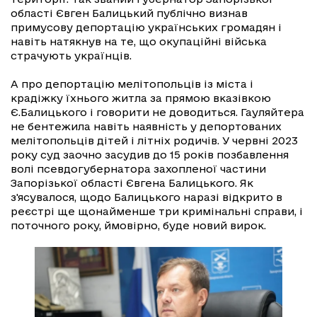
області Євген Балицький публічно визнав
примусову депортацію українських громадян і
навіть натякнув на те, що окупаційні війська
страчують українців.
А про депортацію
мелітопольців із міста і
крадіжку їхнього житла за прямою вказівкою
Є.Балицького і говорити не доводиться. Гауляйтера
не бентежила навіть наявність у депортованих
мелітопольців дітей і літніх родичів. У червні 2023
року суд заочно засудив до 15 років позбавлення
волі псевдогубернатора захопленої частини
Запорізької області Євгена Балицького. Як
з'ясувалося, щодо Балицького наразі відкрито в
реєстрі ще щонайменше три кримінальні справи, і
поточного року, ймовірно, буде новий вирок.