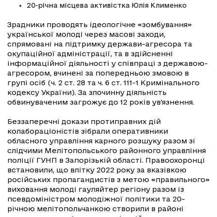
20-річна місцева активістка Юлія Клименко
Зрадники проводять ідеологічне «зомбування»
української молоді через масові заходи,
спрямовані на підтримку держави-агресора та
окупаційної адміністрації, та в здійсненні
інформаційної діяльності у співпраці з державою-
агресором, вчинені за попередньою змовою в
групі осіб (ч. 2 ст. 28 та ч. 6 ст. 111-1 Кримінального
кодексу України). За злочинну діяльність
обвинуваченим загрожує до 12 років ув'язнення.
Беззаперечні докази протиправних дій
колабораціоністів зібрали оперативники
обласного управління карного розшуку разом зі
слідчими Мелітопольського районного управління
поліції ГУНП в Запорізькій області. Правоохоронці
встановили, що влітку 2022 року за вказівкою
російських пропагандистів з метою «правильного»
виховання молоді гауляйтер регіону разом із
псевдоміністром молодіжної політики та 20-
річною мелітопольчанкою створили в районі