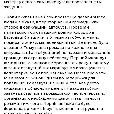
матері у село, а самі виконували поставлене їм
завдання.
- Коли окупанти на блок-постах ще давали змогу
людям виїхати, в територіальній громаді були
створені евакуаційні автобуси. Проте ми
пам’ятаємо той страшний довгий коридор в
Василівці більш ніж із 5 тисяч автобусів, у яких
помирали жінки, малесеньки дітки. Це дійсно було
страшно. Тому наша громада не кожного дня
випускала ці автобуси, щоб не наразити мешканців
громади на страшну небезпеку. Перший маршрут
із Чернігівки вийшов в березні 2022 року. В одному
із таких евакуаційних маршрутів я брала участь як
волонтерка, бо як поліцейська не могла проїхати.
Ми вивозили жінок і дітей до Запоріжжя для
подальшої їх евакуації в інші міста. Але дехто
лишався і в обласному центрі. Назад автобуси
завантажувались в громадських і волонтерських
організаціях необхідними для життєдіяльності
речами, тим, чого в Чернігівці вже не було:
борошно, дріжджі, інсулін, медичні інструменти,
дитяче харчування, ліки.