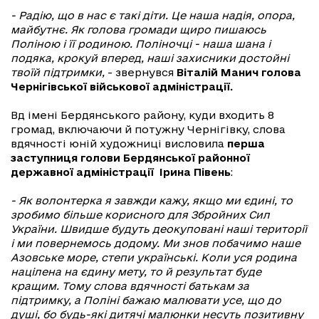
- Радію, що в нас є такі діти. Це наша надія, опора,
майбутнє. Як голова громади щиро пишаюсь
Поліною і її родиною. Поліночці - наша шана і
подяка, крокуй вперед, наші захисники достойні
твоїй підтримки,
- звернувся
Віталій Манич голова
Чернігівської військової адміністрації.
Вд імені Бердянського району, куди входить 8
громад, включаючи й потужну Чернігівку, слова
вдячності юній художниці висловила
перша
заступниця голови Бердянської районної
державної адміністрації Ірина Півень
:
- Як волонтерка я завжди кажу, якщо ми єдині, то
зробимо більше корисного для Збройних Сил
України. Швидше будуть деокуповані наші території
і ми повернемось додому. Ми знов побачимо наше
Азовське море, степи українські. Коли уся родина
націлена на єдину мету, то й результат буде
кращим. Тому слова вдячності батькам за
підтримку, а Поліні бажаю малювати усе, що до
душі, бо будь-які дитячі малюнки несуть позитивну