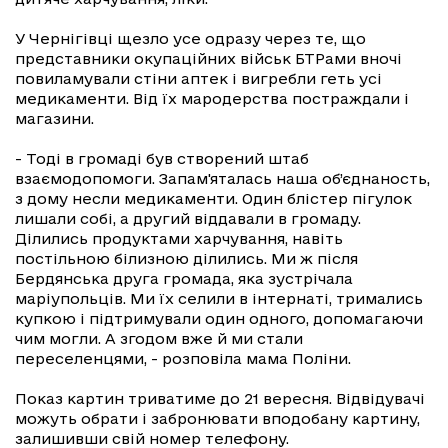
У Чернігівці щезло усе одразу через те, що
представники окупаційних військ БТРами вночі
повиламували стіни аптек і вигребли геть усі
медикаменти. Від їх мародерства постраждали і
магазини.
- Тоді в громаді був створений штаб
взаємодопомоги. Запам'яталась наша об’єднаность,
з дому несли медикаменти. Один блістер пігулок
лишали собі, а другий віддавали в громаду.
Ділились продуктами харчування, навіть
постільною білизною ділились. Ми ж після
Бердянська друга громада, яка зустрічала
маріупольців. Ми їх селили в інтернаті, тримались
купкою і підтримували один одного, допомагаючи
чим могли. А згодом вже й ми стали
переселенцями, - розповіла мама Поліни.
Показ картин триватиме до 21 вересня. Відвідувачі
можуть обрати і забронювати вподобану картину,
залишивши свій номер телефону.