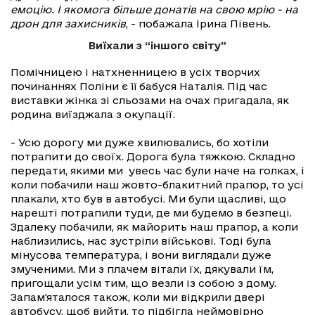
емоцію. І якомога більше донатів на свою мрію - на
дрон для захисників
, - побажала Ірина Півень.
Виїхали з “іншого світу”
Помічницею і натхненницею в усіх творчих
починаннях Поліни є її бабуся Наталія. Під час
виставки жінка зі сльозами на очах пригадала, як
родина виїзджала з окупації.
- Усю дорогу ми дуже хвилювались, бо хотіли
потрапити до своїх. Дорога була тяжкою. Складно
передати, якими ми увесь час були наче на голках, і
коли побачили наш жовто-блакитний прапор, то усі
плакали, хто був в автобусі. Ми були щасливі, що
нарешті потрапили туди, де ми будемо в безпеці.
Здалеку побачили, як майорить наш прапор, а коли
наблизились, нас зустріли військові. Тоді була
мінусова температура, і вони виглядали дуже
змученими. Ми з плачем вітали їх, дякували їм,
пригощали усім тим, що везли із собою з дому.
Запам'яталося також, коли ми відкрили двері
автобусу, щоб вийти, то підбігла неймовірно