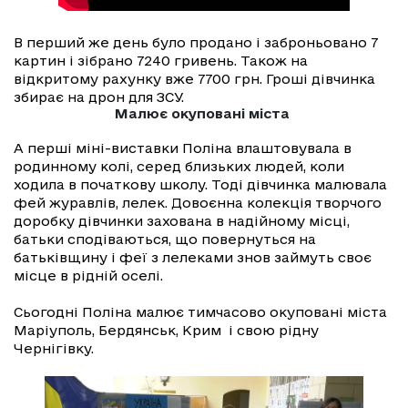
В перший же день було продано і заброньовано 7
картин і зібрано 7240 гривень. Також на
відкритому рахунку вже 7700 грн. Гроші дівчинка
збирає на дрон для ЗСУ.
Малює окуповані міста
А перші міні-виставки Поліна влаштовувала в
родинному колі, серед близьких людей, коли
ходила в початкову школу. Тоді дівчинка малювала
фей журавлів, лелек. Довоєнна колекція творчого
доробку дівчинки захована в надійному місці,
батьки сподіваються, що повернуться на
батьківщину і феї з лелеками знов займуть своє
місце в рідній оселі.
Сьогодні Поліна малює тимчасово окуповані міста
Маріуполь, Бердянськ, Крим і свою рідну
Чернігівку.