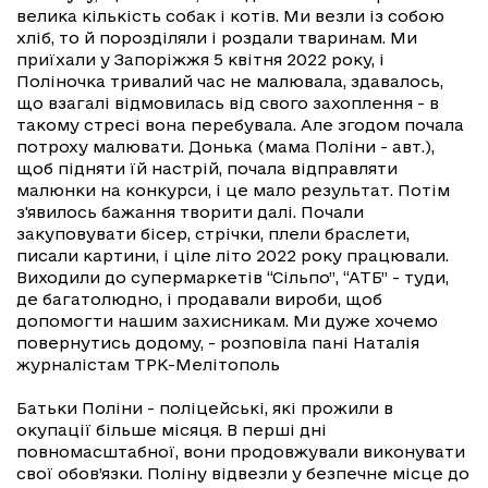
велика кількість собак і котів. Ми везли із собою
хліб, то й порозділяли і роздали тваринам. Ми
приїхали у Запоріжжя 5 квітня 2022 року, і
Поліночка тривалий час не малювала, здавалось,
що взагалі відмовилась від свого захоплення - в
такому стресі вона перебувала. Але згодом почала
потроху малювати. Донька (мама Поліни - авт.),
щоб підняти їй настрій, почала відправляти
малюнки на конкурси, і це мало результат. Потім
з'явилось бажання творити далі. Почали
закуповувати бісер, стрічки, плели браслети,
писали картини, і ціле літо 2022 року працювали.
Виходили до супермаркетів “Сільпо”, “АТБ” - туди,
де багатолюдно, і продавали вироби, щоб
допомогти нашим захисникам. Ми дуже хочемо
повернутись додому, - розповіла пані Наталія
журналістам ТРК-Мелітополь
Батьки Поліни - поліцейські, які прожили в
окупації більше місяця. В перші дні
повномасштабної, вони продовжували виконувати
свої обов’язки. Поліну відвезли у безпечне місце до