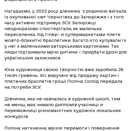
Нагадаємо, у 2022 році дівчинка з родиною виїхала
із окупованої смт Чернігівка до Запоріжжя і з того
часу активно підтримує ЗСУ. Запоріжці
неодноразово спостерігали, як маленька
переселенка під гіпер- и супермаркетами плете
жовто-блакитні браслетики. Багато хто купували їх
у неї з маленькими авторськими картинами. Так
люди підтримали мрію дитини – придбати дрон для
українських захисників.
Юна художниця своєю творчістю вже заробила 26
тисяч гривень. Усі виручені від продажу картин і
плетених браслетів гроші Поліна Солод передала
на потреби ЗСУ.
Дівчинка, яка не навчалась в художній школі, тим
не менш, має чимало дипломів учасниці и
переможниці різноманітних художніх локальних
конкурсів.
Поліна натхненна мрією перемоги і повернення