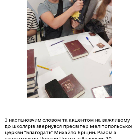
З настановчим словом та акцентом на важливому
до школярів звернувся пресвітер Мелітопольської
церкви "Благодать" Михайло Бріцин. Разом з
служителями Церкви Центр забезпечив 30