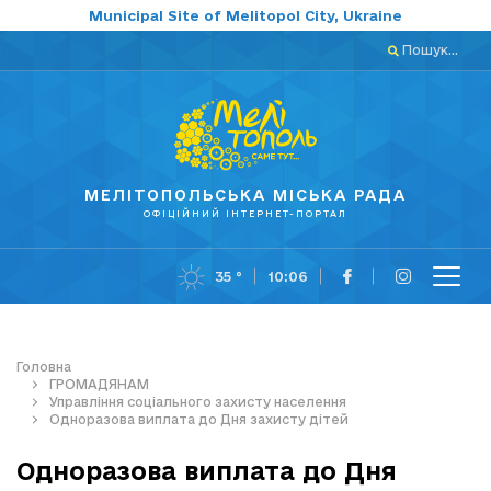
Municipal Site of Melitopol City, Ukraine
Пошук...
МЕЛІТОПОЛЬСЬКА МІСЬКА РАДА
ОФІЦІЙНИЙ ІНТЕРНЕТ-ПОРТАЛ
35 °
10:06
Головна
ГРОМАДЯНАМ
Управління соціального захисту населення
Одноразова виплата до Дня захисту дітей
Одноразова виплата до Дня