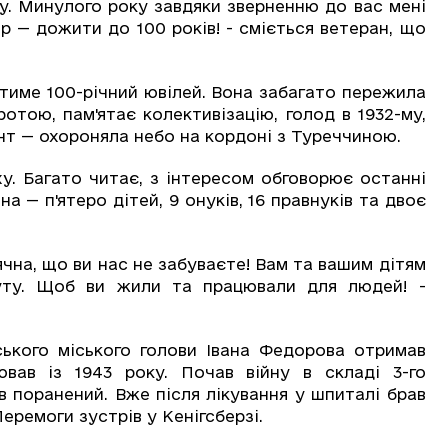
гу. Минулого року завдяки зверненню до вас мені
р — дожити до 100 років! - сміється ветеран, що
име 100-річний ювілей. Вона забагато пережила
отою, пам'ятає колективізацію, голод в 1932-му,
онт — охороняла небо на кордоні з Туреччиною.
. Багато читає, з інтересом обговорює останні
 — п'ятеро дітей, 9 онуків, 16 правнуків та двоє
на, що ви нас не забуваєте! Вам та вашим дітям
буту. Щоб ви жили та працювали для людей! -
ького міського голови Івана Федорова отримав
вав із 1943 року. Почав війну в складі 3-го
в поранений. Вже після лікування у шпиталі брав
Перемоги зустрів у Кенігсберзі.