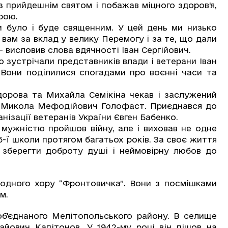
прийдешнім святом і побажав міцного здоров'я,
рою.
було і буде священним. У цей день ми низько
вам за вклад у велику Перемогу і за те, що дали
 висловив слова вдячності Іван Сергійович.
зустрічали представників влади і ветерани Іван
 Вони поділилися спогадами про воєнні часи та
орова та Михайла Семікіна чекав і заслужений
 Микола Мефодійович Голофаст. Приєднався до
анізації ветеранів України Євген Бабенко.
жністю пройшов війну, але і виховав не одне
-ї школи протягом багатьох років. За своє життя
 зберегти доброту душі і неймовірну любов до
ного хору “Фронтовичка”. Вони з посмішками
м.
об'єднаного Мелітопольського району. В селище
йович Капітонов. У 1942-му році він пішов на