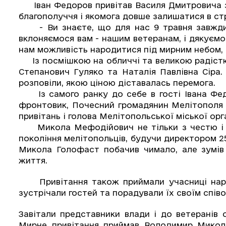
Іван Федоров привітав Василя Дмитровича з 
благополуччя і якомога довше залишатися в ст
- Ви знаєте, що для нас 9 травня завжди 
вклоняємося вам - нашим ветеранам, і дякуємо 
нам можливість народитися під мирним небом, -
Із посмішкою на обличчі та великою радістю 
Степанович Гуляко та Наталія Павлівна Сіра.
розповіли, якою ціною діставалась перемога.
Із самого ранку до себе в гості Івана Фед
фронтовик, Почесний громадянин Мелітополя
привітань і голова Мелітопольської міської орг
Микола Мефодійович не тільки з честю і му
покоління мелітопольців, будучи директором 25
Микола Голофаст побачив чимало, але зумів
життя.
Привітання також приймали учасниці народ
зустрічали гостей та порадували їх своїм співо
Завітали представники влади і до ветеранів 
Мирне привітання приймав Володимир Микола