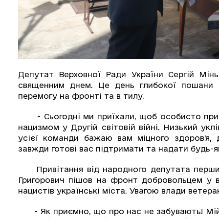
Депутат Верховної Ради України Сергій Мін
священним днем. Це день глибокої пошани в
перемогу на фронті та в тилу.
- Сьогодні ми приїхали, щоб особисто прив
нацизмом у Другій світовій війні. Низький укл
усієї команди бажаю вам міцного здоров'я, 
завжди готові вас підтримати та надати будь-я
Привітання від народного депутата першим
Григорович пішов на фронт добровольцем у ві
нацистів українські міста. Увагою влади ветера
- Як приємно, що про нас не забувають! Мій б