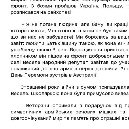
фронт. З боями пройшов Україну, Польщу, Ні
розписався на рейхстазі.
- Я не погана людина, але бачу: ви кращі з
історію міста, Мелітополь ніколи не був таким —
що ви нас не забуваєте! Ми боролись за ваше
завіт: любити Батьківщину такою, як вона є! -
улюблену пісню.В селі Відродження привітанн
хлопчиком він пішов на фронт добровольцем та 
селі Веселе народний депутат завітав до учас
покликаний до лав армії в перші дні війни. З
День Перемоги зустрів в Австралії.
Страшенні роки війни з сумом пригадувала 
Веселе. Школяркою вона була примусово вивез
Ветерани отримали в подарунок від предс
символічних армійських речових мішках та 
довгоочікуваний мир та пам'ять про страшні во