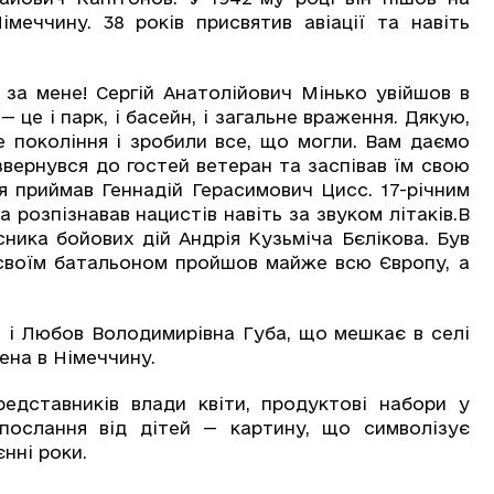
меччину. 38 років присвятив авіації та навіть
а мене! Сергій Анатолійович Мінько увійшов в
 це і парк, і басейн, і загальне враження. Дякую,
 покоління і зробили все, що могли. Вам даємо
 звернувся до гостей ветеран та заспівав їм свою
я приймав Геннадій Герасимович Цисс. 17-річним
розпізнавав нацистів навіть за звуком літаків.В
ника бойових дій Андрія Кузьміча Бєлікова. Був
і своїм батальоном пройшов майже всю Європу, а
і Любов Володимирівна Губа, що мешкає в селі
ена в Німеччину.
тавників влади квіти, продуктові набори у
послання від дітей — картину, що символізує
єнні роки.