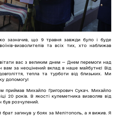
ько зазначив, що 9 травня завжди було і буде
оїнів-визволителів та всіх тих, хто наближав
ітати вас з великим днем — Днем перемоги над
ін вам за неоцінений вклад в наше майбутнє! Від
довголіття, тепла та турботи від близьких. Ми
ку допомогу!
 приймав Михайло Григорович Сукач. Михайло
ці 20 років. В якості кулеметника визволяв від
н був розчулений.
рат загинув у боях за Мелітополь, а я вижив. Я