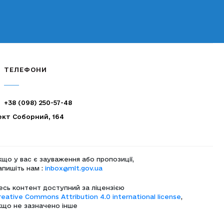
ТЕЛЕФОНИ
+38 (098) 250-57-48
ект Соборний, 164
кщо у вас є зауваження або пропозиції,
апишіть нам :
inbox@mlt.gov.ua
есь контент доступний за ліцензією
reative Commons Attribution 4.0 international license
,
кщо не зазначено інше