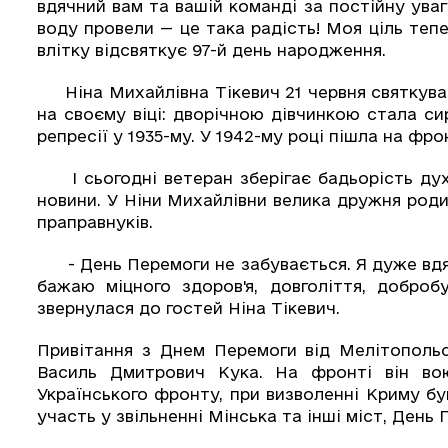
вдячний вам та вашій команді за постійну ува
воду провели — це така радість! Моя ціль тепе
влітку відсвяткує 97-й день народження.
Ніна Михайлівна Тікевич 21 червня святкуват
на своєму віці: дворічною дівчинкою стала сир
репресії у 1935-му. У 1942-му році пішла на фр
І сьогодні ветеран зберігає бадьорість духу
новини. У Ніни Михайлівни велика дружня родина
праправнуків.
- День Перемоги не забувається. Я дуже вдяч
бажаю міцного здоров'я, довголіття, добро
звернулася до гостей Ніна Тікевич.
Привітання з Днем Перемоги від Мелітопольс
Василь Дмитрович Кука. На фронті він вою
Українського фронту, при визволенні Криму бу
участь у звільненні Мінська та інші міст, День 