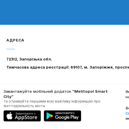
АДРЕСА
72312, Запорізька обл.
Тимчасова адреса реєстрації: 69107, м. Запоріжжя, просп
Завантажуйте мобільний додаток
"Melitopol Smart
Я
City"
н
та отримуйте першими всю важливу інформацію про
життєдіяльність міста
В
C
я