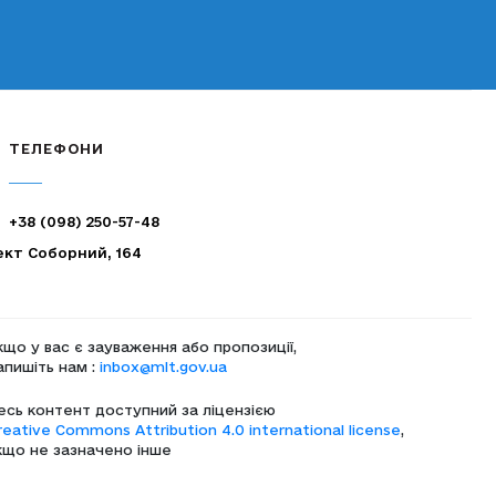
ТЕЛЕФОНИ
+38 (098) 250-57-48
ект Соборний, 164
кщо у вас є зауваження або пропозиції,
апишіть нам :
inbox@mlt.gov.ua
есь контент доступний за ліцензією
reative Commons Attribution 4.0 international license
,
кщо не зазначено інше