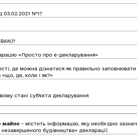
д 03.02.2021 №1?
IBAN)?
арацію «Просто про е-декларування»
сті, де можна дізнатися як правильно заповнювати
«що, де, коли і як?»
вому стані суб'єкта декларування
е майно
– містить інформацію, яку необхідно зазнач
и незавершеного будівництва» декларації;