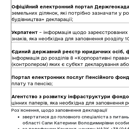
Офіційний електронний портал Держгеокад
земельних ділянок, які потрібно зазначати у р
будівництва» декларації;
Укрпатент
– інформація щодо зареєстрованих 
знаків, яка необхідна для заповнення розділу 1
Єдиний державний реєстр юридичних осіб, ф
інформація до розділів 8 «Корпоративні права
(контролером) яких є суб’єкт декларування або 
Портал електронних послуг Пенсійного фонд
плату та пенсію;
Агентство з розвитку інфраструктури фондо
цінних паперів, яка необхідна для заповнення р
Роз`яснення, щодо заповнення декларації
звертатися до головного спеціаліста з питань
області Сапи Катерини Володимирівни особи
за телефоном Контакт-центру НАЗК +38 (044) 2