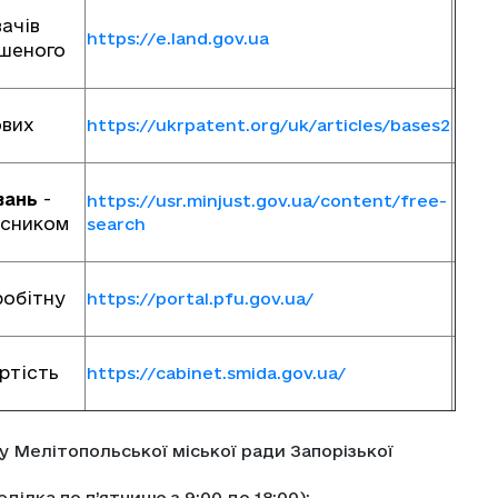
вачів
https://e.land.gov.ua
ршеного
ових
https://ukrpatent.org/uk/articles/bases2
вань
-
https://usr.minjust.gov.ua/content/free-
асником
search
робітну
https://portal.pfu.gov.ua/
ртість
https://cabinet.smida.gov.ua/
ту Мелітопольської міської ради Запорізької
ілка по п’ятницю з 9:00 до 18:00);