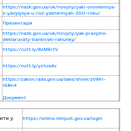
https://nazk.gov.ua/uk/novyny/yaki-onovlennya-
z-yavylysya-u-roz-yasnennyah-2021-roku/
Презентація
https://nazk.gov.ua/uk/novyny/yak-pravylno-
deklaruvaty-bankivski-rahunky/
https://cutt.ly/8zM6rtV
https://cutt.ly/yz1usdu
https://zakon.rada.gov.ua/laws/show/z0961-
16#n4
Документ
ити у
https://online.minjust.gov.ua/login