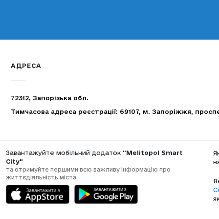
АДРЕСА
72312, Запорізька обл.
Тимчасова адреса реєстрації: 69107, м. Запоріжжя, просп
Завантажуйте мобільний додаток
"Melitopol Smart
Я
City"
н
та отримуйте першими всю важливу інформацію про
життєдіяльність міста
В
C
я