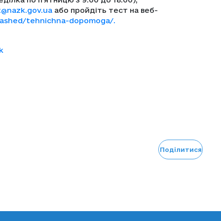
t@nazk.gov.ua
або пройдіть тест на веб-
trashed/tehnichna-dopomoga/.
k
Поділитися