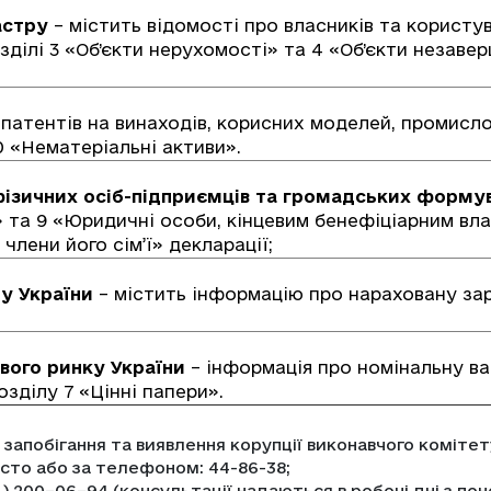
астру
– містить відомості про власників та користу
озділі 3 «Об’єкти нерухомості» та 4 «Об’єкти незаве
патентів на винаходів, корисних моделей, промисл
0 «Нематеріальні активи».
ізичних осіб-підприємців та громадських форму
» та 9 «Юридичні особи, кінцевим бенефіціарним вл
члени його сім’ї» декларації;
у України
– містить інформацію про нараховану за
вого ринку України
– інформація про номінальну ва
озділу 7 «Цінні папери».
 запобігання та виявлення корупції виконавчого коміте
сто або за телефоном: 44-86-38;
00–06–94 (консультації надаються в робочі дні з понед