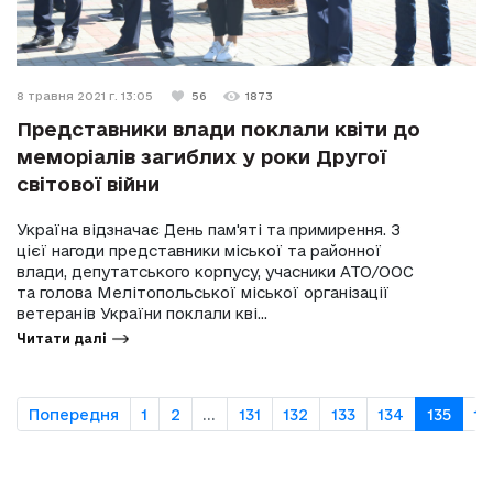
8 травня 2021 г. 13:05
56
1873
Представники влади поклали квіти до
меморіалів загиблих у роки Другої
світової війни
Україна відзначає День пам'яті та примирення. З
цієї нагоди представники міської та районної
влади, депутатського корпусу, учасники АТО/ООС
та голова Мелітопольської міської організації
ветеранів України поклали кві...
Читати далі
Попередня
1
2
...
131
132
133
134
135
13