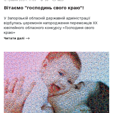
12 травня 2021 г. 17:05
59
1823
Вітаємо “господинь свого краю”!
У Запорізькій обласній державній адміністрації
відбулась церемонія нагородження переможців XX
ювілейного обласного конкурсу «Господиня свого
краю»
Читати далі