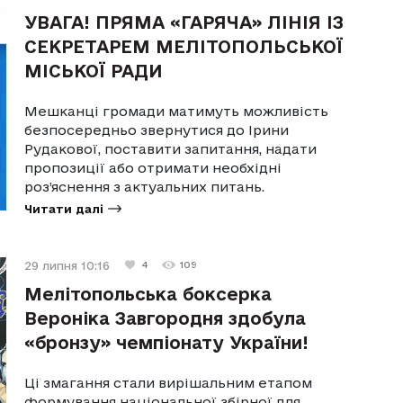
УВАГА! ПРЯМА «ГАРЯЧА» ЛІНІЯ ІЗ
СЕКРЕТАРЕМ МЕЛІТОПОЛЬСЬКОЇ
МІСЬКОЇ РАДИ
Мешканці громади матимуть можливість
безпосередньо звернутися до Ірини
Рудакової, поставити запитання, надати
пропозиції або отримати необхідні
роз’яснення з актуальних питань.
Читати далі
29 липня 10:16
4
109
Мелітопольська боксерка
Вероніка Завгородня здобула
«бронзу» чемпіонату України!
Ці змагання стали вирішальним етапом
формування національної збірної для