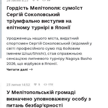
28 липня 8:23
4
88
Гордість Мелітополя: сумоїст
Сергій Соколовський
тріумфально виступив на
елітному турнірі в Японії
Уродженець нашого міста, видатний
спортсмен Сергій Соколовський (відомий у
світі професійного сумо під бойовим
іменем Шіші/Shishi), став справжньою
сенсацією липневого турніру Nagoya Basho
2026, що відбувся в Японії.
Читати далі
23 липня 14:52
5
170
У Мелітопольській громаді
визначено уповноважену особу з
питань безбар’єрності