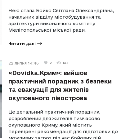
Нею стала Бойко Світлана Олександрівна,
начальник відділу містобудування та
архітектури виконавчого комітету
Мелітопольської міської ради.
Читати далі
22 липня 14:46
2
134
«Dovidka.Крим»: вийшов
практичний порадник з безпеки
та евакуації для жителів
окупованого півострова
Це детальний практичний порадник,
розроблений для жителів тимчасово
окупованого Криму, який містить
перевірені рекомендації для підготовки до
можливих загроз під час бойових дій.