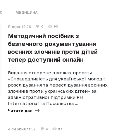
ВО
МЕДИЦИНА
Вчора 12:26
0
60
Методичний посібник з
безпечного документування
воєнних злочинів проти дітей
тепер доступний онлайн
Видання створене в межах проєкту
«Справедливість для української молоді:
розслідування та переслідування воєнних
злочинів проти українських дітей» за
адміністративної підтримки PH
International та Посольства ...
Читати далі
4 серпня 11:57
3
67